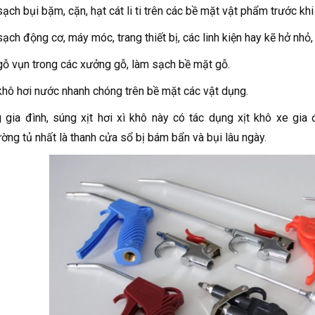
sạch bụi bặm, cặn, hạt cát li ti trên các bề mặt vật phẩm trước khi
ạch động cơ, máy móc, trang thiết bị, các linh kiện hay kẽ hở nhỏ, 
gỗ vụn trong các xưởng gỗ, làm sạch bề mặt gỗ.
hô hơi nước nhanh chóng trên bề mặt các vật dụng.
 gia đình, súng xịt hơi xì khô này có tác dụng xịt khô xe gia
ường tủ nhất là thanh cửa sổ bị bám bẩn và bụi lâu ngày.