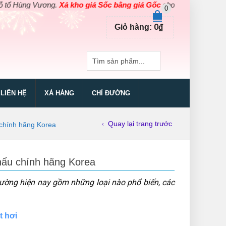
g.
Xả kho giá Sốc bằng giá Gốc
cho các sản phẩm dụng cụ điện cầm
0
0
₫
Giỏ hàng:
LIÊN HỆ
XẢ HÀNG
CHỈ ĐƯỜNG
Quay lại trang trước
u chính hãng Korea
khẩu chính hãng Korea
 trường hiện nay gồm những loại nào phổ biến, các
t hơi