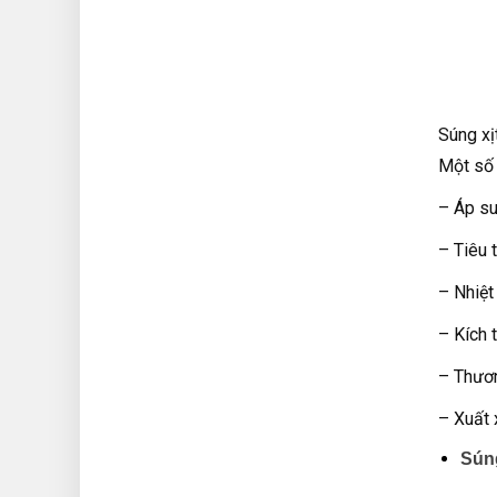
Súng xị
Một số 
– Áp su
– Tiêu 
– Nhiệt
– Kích 
– Thươ
– Xuất 
Súng