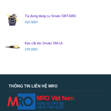
Túi đựng dụng cụ Smato SMT-6001
410.000
₫
Kéo cắt tôn Smato SM-LA
279.000
₫
THÔNG TIN LIÊN HỆ MRO