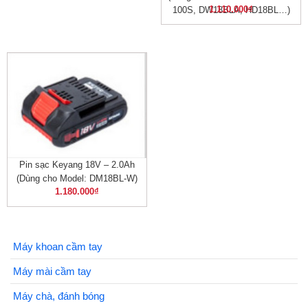
1.110.000
₫
100S, DW18BLA, HD18BL…)
Pin sạc Keyang 18V – 2.0Ah
(Dùng cho Model: DM18BL-W)
1.180.000
₫
Máy khoan cầm tay
Máy mài cầm tay
Máy chà, đánh bóng