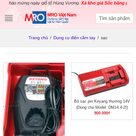
Chào mừng ngày giỗ tổ Hùng Vương.
Xả kho giá Sốc bằng giá Gốc
Trang chủ
/
Dụng cụ điện cầm tay
/
sạc
Bộ sạc pin Keyang thường 14V
(Dùng cho Model: DM14.4-2I)
900.000
₫