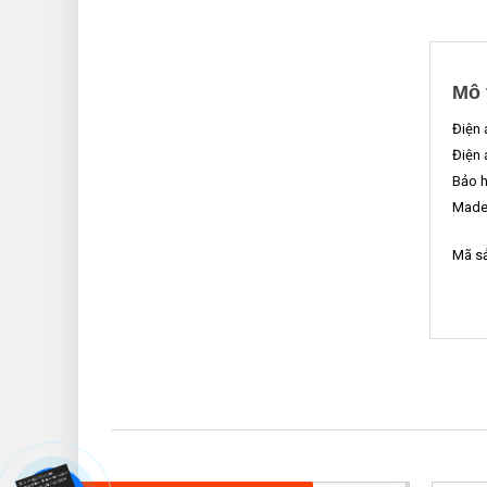
Mô 
Điện 
Điện 
Bảo h
Made 
Mã s