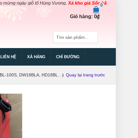
 ngày giỗ tổ Hùng Vương.
Xả kho giá Sốc bằng giá Gốc
cho các s
0
0
₫
Giỏ hàng:
LIÊN HỆ
XẢ HÀNG
CHỈ ĐƯỜNG
18BL-100S, DW18BLA, HD18BL…)
Quay lại trang trước