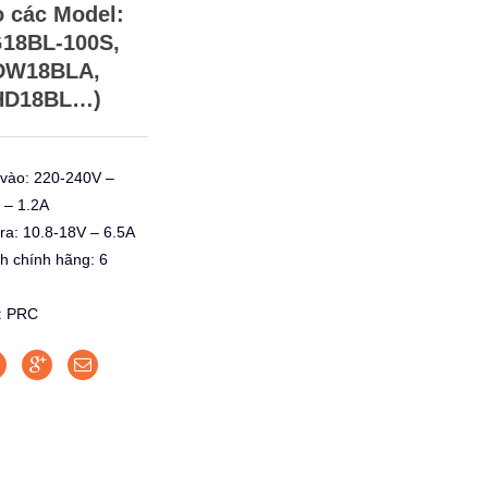
 các Model:
18BL-100S,
DW18BLA,
HD18BL…)
 vào: 220-240V –
 – 1.2A
ra: 10.8-18V – 6.5A
h chính hãng: 6
: PRC