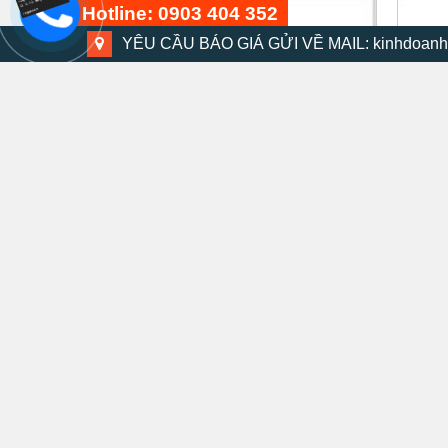
Hotline: 0903 404 352
YÊU CẦU BÁO GIÁ GỬI VỀ MAIL: kinhdoanh
Bộ dụng cụ 48 chi tiết
15 phút trước
Bộ sạc
Pin sạc Keyang 18V – 2.0Ah (Dùng cho
XEM NHANH
Model: DM18BL-W)
1.180.000
₫
Bộ máy khoan búa DMV-13K
30 phút trước
Thước móc khóa KMC-14C 2m
20 phút trước
Kéo cắt đa năng SM-MS8B