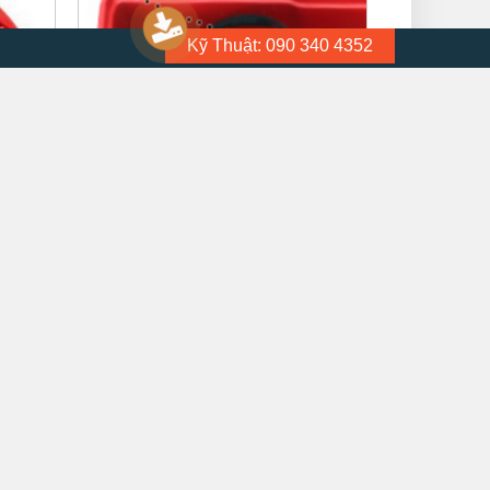
Kỹ Thuật: 090 340 4352
ùng cho
Bộ sạc pin Keyang thường 10.8V (Dùng cho
XEM NHANH
Model: DD-1202L-2)
530.000
₫