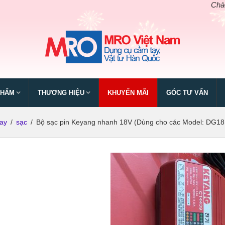
Chào mừng
PHẨM
THƯƠNG HIỆU
KHUYẾN MÃI
GÓC TƯ VẤN
ay
/
sạc
/
Bộ sạc pin Keyang nhanh 18V (Dùng cho các Model: DG