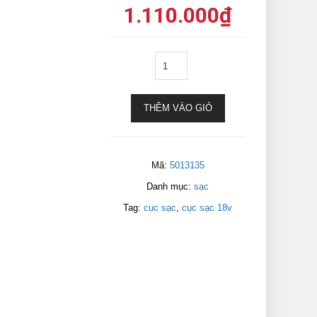
1.110.000
₫
THÊM VÀO GIỎ
Mã:
5013135
Danh mục:
sạc
Tag:
cục sạc
,
cục sạc 18v