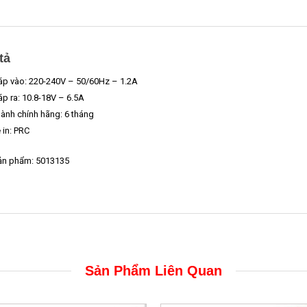
tả
áp vào: 220-240V – 50/60Hz – 1.2A
áp ra: 10.8-18V – 6.5A
ành chính hãng: 6 tháng
in: PRC
ản phẩm: 5013135
Sản Phẩm Liên Quan