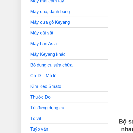
Máy mài cầm tay
Máy chà, đánh bóng
Máy cưa gỗ Keyang
Máy cắt sắt
Máy hàn Asia
Máy Keyang khác
Bộ dụng cụ sửa chữa
Cờ lê – Mỏ lết
Kìm Kéo Smato
Thước Đo
Túi đựng dụng cụ
Tô vít
Bộ s
nha
Tuýp vặn