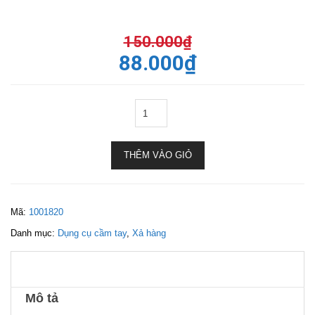
150.000
₫
88.000
₫
THÊM VÀO GIỎ
Mã:
1001820
Danh mục:
Dụng cụ cầm tay
,
Xả hàng
Mô tả