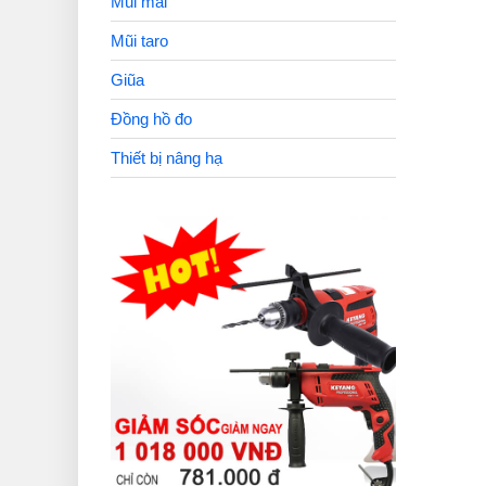
Mũi mài
Mũi taro
Giũa
Đồng hồ đo
Thiết bị nâng hạ