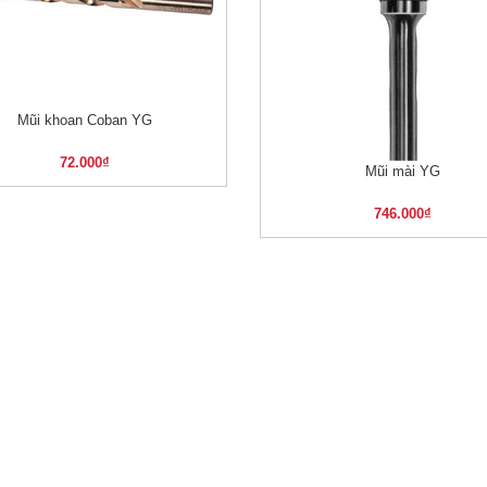
Mũi khoan Coban YG
XEM NHANH
72.000
₫
Mũi mài YG
XEM NHANH
746.000
₫