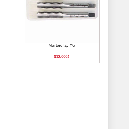
Mũi taro tay YG
XEM NHANH
912.000
₫