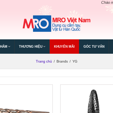
Chào mừng n
PHẨM
THƯƠNG HIỆU
KHUYẾN MÃI
GÓC TƯ VẤN
Trang chủ
/
Brands
/
YG