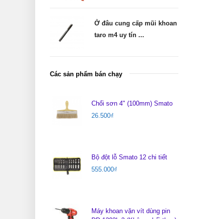
Ở đâu cung cấp mũi khoan
taro m4 uy tín ...
Các sản phẩm bán chạy
Chổi sơn 4" (100mm) Smato
26.500
₫
Bộ đột lỗ Smato 12 chi tiết
555.000
₫
Máy khoan vặn vít dùng pin