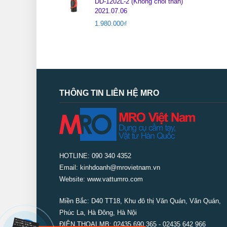
DD-1202L-2 (Không chổi than)
2021.07.06
1.980.000
₫
THÔNG TIN LIÊN HỆ MRO
HOTLINE: 090 340 4352
Email: kinhdoanh@mrovietnam.vn
Website: www.vattumro.com
Miền Bắc:
D40 TT18, Khu đô thị Văn Quán, Văn Quán,
Phúc La, Hà Đông, Hà Nội
ĐIỆN THOẠI MB: 02435 690 365 - 02435 642 966