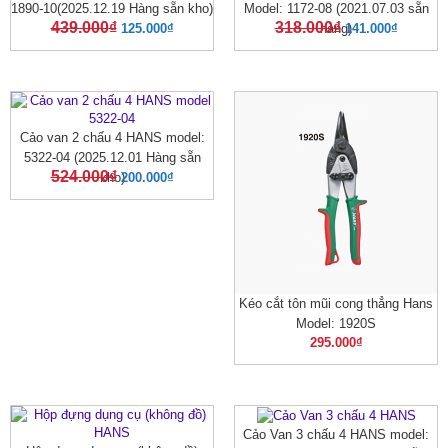
1890-10(2025.12.19 Hàng sẵn kho)
Model: 1172-08 (2021.07.03 sẵn
439.000
₫
318.000
₫
125.000
₫
hàng)
141.000
₫
Cảo van 2 chấu 4 HANS model:
5322-04 (2025.12.01 Hàng sẵn
524.000
₫
kho)
200.000
₫
Kéo cắt tôn mũi cong thẳng Hans
Model: 1920S
295.000
₫
Cảo Van 3 chấu 4 HANS model: