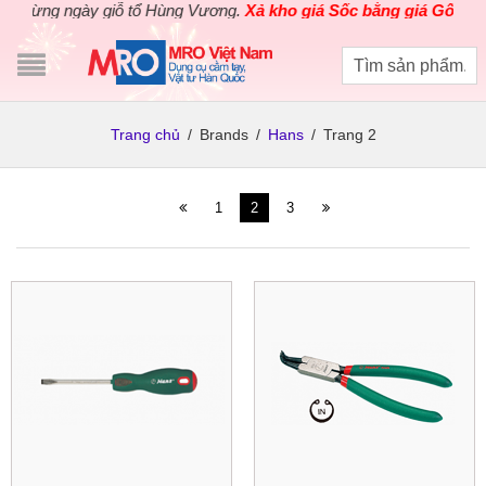
ng ngày giỗ tổ Hùng Vương.
Xả kho giá Sốc bằng giá Gốc
cho các
Trang chủ
/
Brands
/
Hans
/
Trang 2
1
2
3