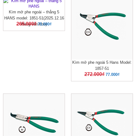
Kìm mở phe ngoài – thẳng 5
HANS model: 1851-51(2025.12.16
265.000
₫
Hàng sẵn kho)
75.000
₫
Kìm mở phe ngoài 5 Hans Model:
1857-51
272.000
₫
77.000
₫