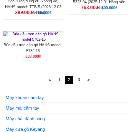
Hộp đựng dụng cụ (không đồ)
5323-04 (2025.12.01 Hàng sẵn
HANS model: TTB-5 (2025.12.03
763.000
₫
kho)
300.000
₫
392.000
₫
Hàng sẵn kho)
295.000
₫
Búa đầu tròn cán gỗ HANS model:
5782-16
338.000
₫
1
2
3
Máy khoan cầm tay
Máy mài cầm tay
Máy chà, đánh bóng
Máy cưa gỗ Keyang