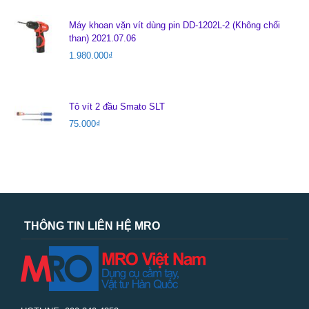
Máy khoan vặn vít dùng pin DD-1202L-2 (Không chổi
than) 2021.07.06
1.980.000
₫
Tô vít 2 đầu Smato SLT
75.000
₫
THÔNG TIN LIÊN HỆ MRO