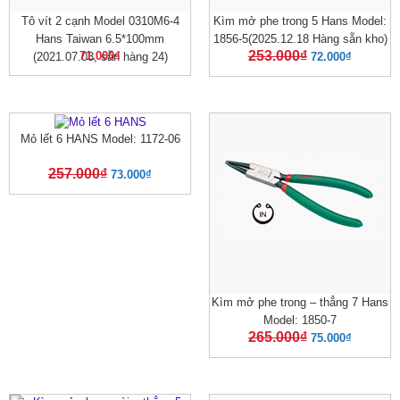
Tô vít 2 cạnh Model 0310M6-4
Kìm mở phe trong 5 Hans Model:
Hans Taiwan 6.5*100mm
1856-5(2025.12.18 Hàng sẵn kho)
253.000
₫
71.000
₫
(2021.07.03, sẵn hàng 24)
72.000
₫
Mỏ lết 6 HANS Model: 1172-06
257.000
₫
73.000
₫
Kìm mở phe trong – thẳng 7 Hans
Model: 1850-7
265.000
₫
75.000
₫