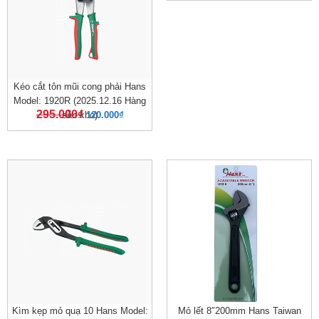
Kéo cắt tôn mũi cong phải Hans
Model: 1920R (2025.12.16 Hàng
295.000
₫
sẵn kho)
120.000
₫
Kìm kẹp mỏ quạ 10 Hans Model:
Mỏ lết 8″200mm Hans Taiwan