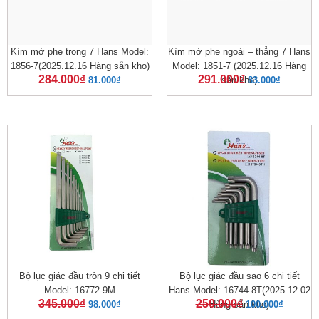
Kìm mở phe trong 7 Hans Model:
Kìm mở phe ngoài – thẳng 7 Hans
1856-7(2025.12.16 Hàng sẵn kho)
Model: 1851-7 (2025.12.16 Hàng
284.000
₫
291.000
₫
81.000
₫
sẵn kho)
83.000
₫
Bộ lục giác đầu tròn 9 chi tiết
Bộ lục giác đầu sao 6 chi tiết
Model: 16772-9M
Hans Model: 16744-8T(2025.12.02
345.000
₫
250.000
₫
98.000
₫
Hàng sẵn kho)
100.000
₫