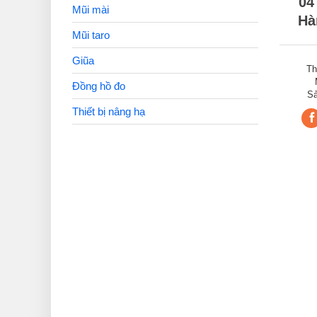
04
Mũi mài
Hà
Mũi taro
Giũa
Th
Đồng hồ đo
Sả
Thiết bị nâng hạ