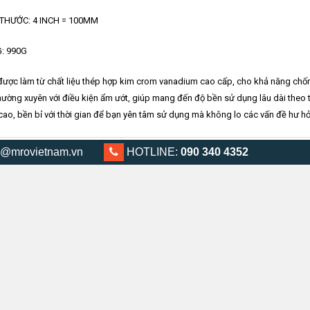
 THƯỚC: 4 INCH = 100MM
: 990G
ược làm từ chất liệu thép hợp kim crom vanadium cao cấp, cho khả năng chống
hường xuyên với điều kiện ẩm ướt, giúp mang đến độ bền sử dụng lâu dài theo 
ao, bền bỉ với thời gian để bạn yên tâm sử dụng mà không lo các vấn đề hư h
@mrovietnam.vn
0903 404 352
HOTLINE:
090 340 4352
Sản Phẩm Liên Quan
an 2 chấu 6 HANS model: 5322-06
XEM NHANH
905.000
₫