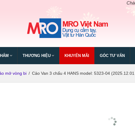
Chào mừn
PHẨM
THƯƠNG HIỆU
KHUYẾN MÃI
GÓC TƯ VẤN
ảo mở vòng bi
/
Cảo Van 3 chấu 4 HANS model: 5323-04 (2025.12.01