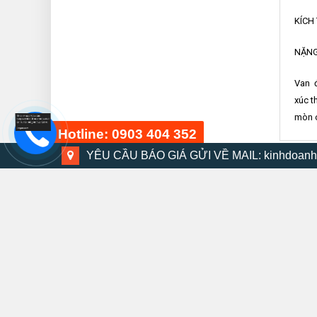
KÍCH
NẶNG
Van đ
xúc t
mòn c
Hotline: 0903 404 352
YÊU CẦU BÁO GIÁ GỬI VỀ MAIL: kinhdoanh
Bộ dụng cụ 48 chi tiết
15 phút trước
Cảo van 2 chấu 4 HANS model: 5322-04
Cảo V
XEM NHANH
(2025.12.01 Hàng sẵn kho)
524.000
₫
200.000
₫
Bộ máy khoan búa DMV-13K