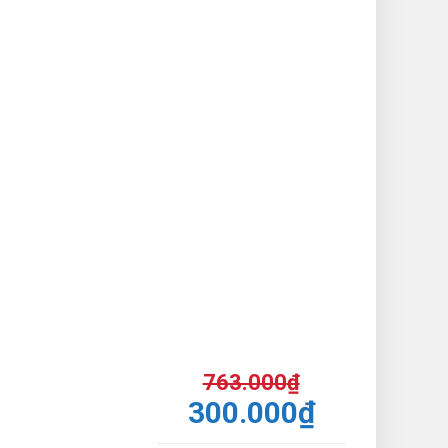
763.000
₫
300.000
₫