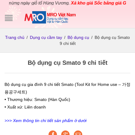
mừng ngày giỗ tổ Hùng Vương.
Xả kho giá Sốc bằng giá Gốc
cho c
Trang chủ
/
Dụng cụ cầm tay
/
Bộ dụng cụ
/
Bộ dụng cụ Smato
9 chi tiết
Bộ dụng cụ Smato 9 chi tiết
Bộ dụng cụ gia đình 9 chi tiết Smato (Tool Kit for Home use – 가정
용공구세트)
• Thương hiệu: Smato (Hàn Quốc)
• Xuất xứ: Liên doanh
>>> Xem thông tin chi tiết sản phẩm ở dưới