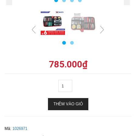
785.000
₫
THÊM VÀO GIỎ
Mã:
1026971