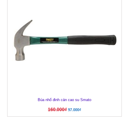
Búa nhổ đinh cán cao su Smato
160.000
₫
97.000
₫