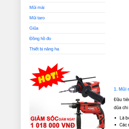
Mũi mài
Mũi taro
Giũa
Đồng hồ đo
Thiết bị nâng hạ
1. Mũi
Đầu tiê
dũa chi
Là b
Các 