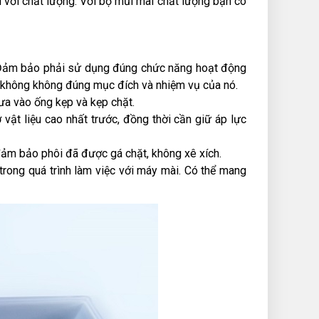
i với chất lượng. Với bộ mũi mài chất lượng bạn có
. Đảm bảo phải sử dụng đúng chức năng hoạt động
 không không đúng mục đích và nhiệm vụ của nó.
ưa vào ống kẹp và kẹp chặt.
 vật liệu cao nhất trước, đồng thời cần giữ áp lực
ảm bảo phôi đã được gá chặt, không xê xích.
trong quá trình làm việc với máy mài. Có thể mang