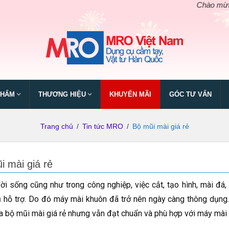
Chào mừng ngày giỗ t
PHẨM
THƯƠNG HIỆU
KHUYẾN MÃI
GÓC TƯ VẤN
Trang chủ
/
Tin tức MRO
/
Bộ mũi mài giá rẻ
i mài giá rẻ
ời sống cũng như trong công nghiệp, việc cắt, tạo hình, mài đ
 hỗ trợ. Do đó máy mài khuôn đã trở nên ngày càng thông dụng.
a bộ mũi mài giá rẻ nhưng vẫn đạt chuẩn và phù hợp với máy mài l