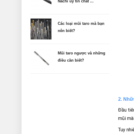
Nachi uy tín chất ...
Các loại mũi taro mà bạn
nên biết?
Mũi taro ngược và những
điều cần biết?
2. Nhữ
Đầu tiê
mũi mài
Tuy nhi