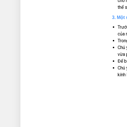
cho 
thể s
3. Một 
Trướ
của 
Tron
Chú 
vừa 
Để b
Chú 
kính