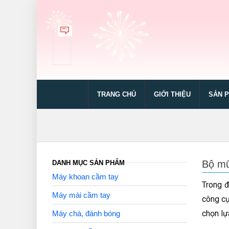
TRANG CHỦ
GIỚI THIỆU
SẢN 
Bộ mũ
DANH MỤC SẢN PHẨM
Máy khoan cầm tay
Trong đ
Máy mài cầm tay
công cụ
chọn lự
Máy chà, đánh bóng