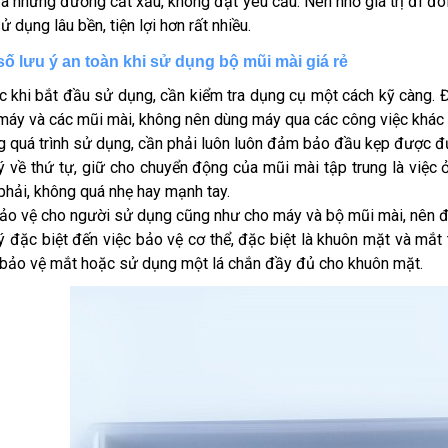
ra những đường cắt xấu, không đạt yêu cầu. Nên nhớ giá trị đi đô
ử dụng lâu bền, tiện lợi hơn rất nhiều.
số lưu ý an toàn khi sử dụng bộ mũi mài giá rẻ
c khi bắt đầu sử dụng, cần kiểm tra dụng cụ một cách kỹ càng
máy và các mũi mài, không nên dùng máy qua các công việc khác
g quá trình sử dụng, cần phải luôn luôn đảm bảo đầu kẹp được đ
ý về thứ tự, giữ cho chuyển động của mũi mài tập trung là việc ở
phải, không quá nhẹ hay mạnh tay.
ảo vệ cho người sử dụng cũng như cho máy và bộ mũi mài, nên đ
ý đặc biệt đến việc bảo vệ cơ thể, đặc biệt là khuôn mặt và mắt 
 bảo vệ mắt hoặc sử dụng một lá chắn đầy đủ cho khuôn mặt.