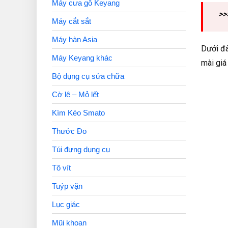
Máy cưa gỗ Keyang
>>
Máy cắt sắt
Máy hàn Asia
Dưới đâ
Máy Keyang khác
mài giá 
Bộ dụng cụ sửa chữa
Cờ lê – Mỏ lết
Kìm Kéo Smato
Thước Đo
Túi đựng dụng cụ
Tô vít
Tuýp vặn
Lục giác
Mũi khoan