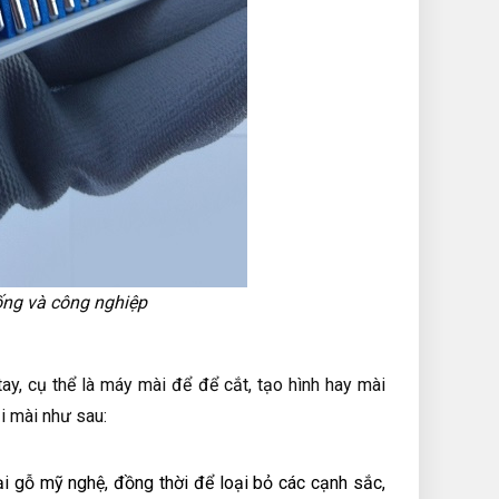
sống và công nghiệp
y, cụ thể là máy mài để để cắt, tạo hình hay mài
i mài như sau:
ại gỗ mỹ nghệ, đồng thời để loại bỏ các cạnh sắc,