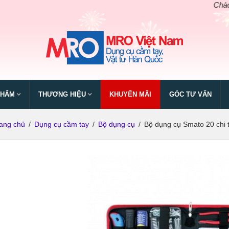
Chào mừng
PHẨM
THƯƠNG HIỆU
KHUYẾN MÃI
GÓC TƯ VẤN
ang chủ
/
Dụng cụ cầm tay
/
Bộ dụng cụ
/
Bộ dụng cụ Smato 20 chi t