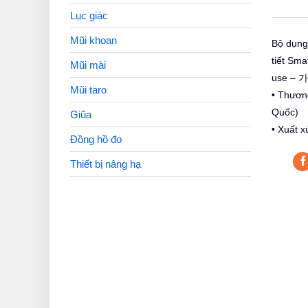
Lục giác
Mũi khoan
Bộ dụng 
tiết Sma
Mũi mài
use –
Mũi taro
• Thươn
Quốc)
Giũa
• Xuất x
Đồng hồ đo
Thiết bị nâng hạ