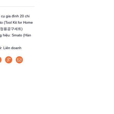
cụ gia đình 20 chi
to (Tool Kit for Home
 가정용공구세트)
g hiệu: Smato (Hàn
ứ: Liên doanh