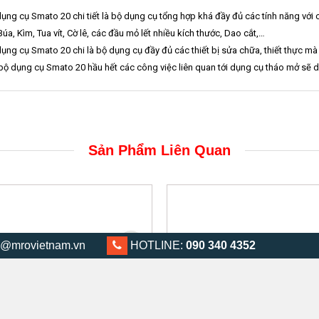
dụng cụ Smato 20 chi tiết là bộ dụng cụ tổng hợp khá đầy đủ các tính năng vớ
Búa, Kìm, Tua vít, Cờ lê, các đầu mỏ lết nhiều kích thước, Dao cắt,…
dụng cụ Smato 20 chi là bộ dụng cụ đầy đủ các thiết bị sửa chữa, thiết thực mà
 bộ dụng cụ Smato 20 hầu hết các công việc liên quan tới dụng cụ tháo mở sẽ 
Sản Phẩm Liên Quan
@mrovietnam.vn
0903 404 352
HOTLINE:
090 340 4352