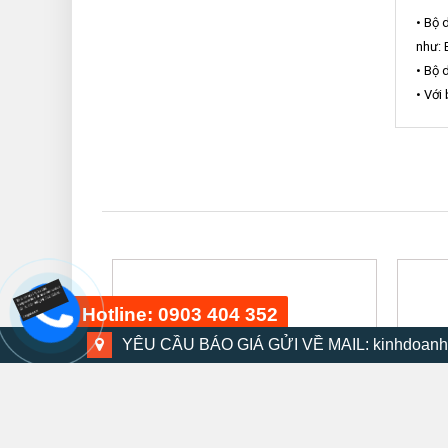
• Bộ 
như: 
• Bộ 
• Với
Hotline: 0903 404 352
YÊU CẦU BÁO GIÁ GỬI VỀ MAIL: kinhdoanh
Bộ dụng cụ 48 chi tiết
15 phút trước