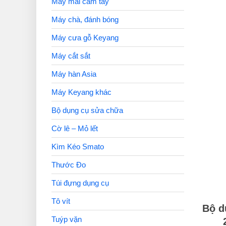
Máy mài cầm tay
Máy chà, đánh bóng
Máy cưa gỗ Keyang
Máy cắt sắt
Máy hàn Asia
Máy Keyang khác
Bộ dụng cụ sửa chữa
Cờ lê – Mỏ lết
Kìm Kéo Smato
Thước Đo
Túi đựng dụng cụ
Tô vít
Bộ d
Tuýp vặn