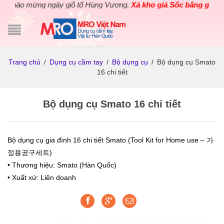
Chào mừng ngày giỗ tổ Hùng Vương.
Xả kho giá Sốc bằng giá Gốc
Trang chủ
/
Dụng cụ cầm tay
/
Bộ dụng cụ
/
Bộ dụng cụ Smato
16 chi tiết
Bộ dụng cụ Smato 16 chi tiết
Bộ dụng cụ gia đình 16 chi tiết Smato (Tool Kit for Home use – 가
정용공구세트)
• Thương hiệu: Smato (Hàn Quốc)
• Xuất xứ: Liên doanh