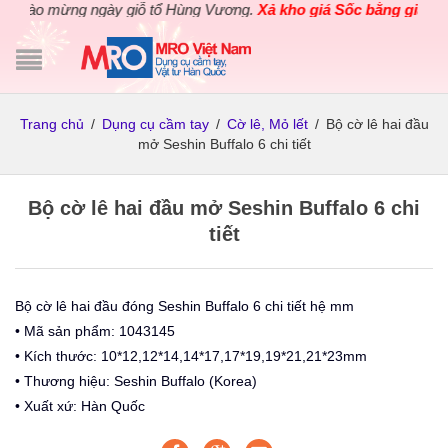
hào mừng ngày giỗ tổ Hùng Vương.
Xả kho giá Sốc bằng giá Gốc
c
Trang chủ
/
Dụng cụ cầm tay
/
Cờ lê, Mỏ lết
/
Bộ cờ lê hai đầu
mở Seshin Buffalo 6 chi tiết
Bộ cờ lê hai đầu mở Seshin Buffalo 6 chi
tiết
Bộ cờ lê hai đầu đóng Seshin Buffalo 6 chi tiết hệ mm
• Mã sản phẩm: 1043145
• Kích thước: 10*12,12*14,14*17,17*19,19*21,21*23mm
• Thương hiệu: Seshin Buffalo (Korea)
• Xuất xứ: Hàn Quốc