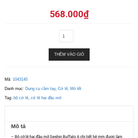
568.000
₫
THÊM VÀO GIỎ
Mã:
1043145
Danh mục:
Dụng cụ cầm tay
,
Cờ lê, Mỏ lết
Tag:
bộ cờ lê
,
cờ lê hai đầu mở
Mô tả
– Bộ cờ lê hai đầu mở Seshin Buffalo 6 chi tiết hệ mm được làm