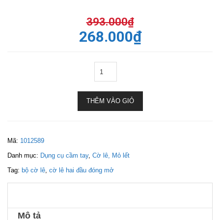
393.000
₫
268.000
₫
THÊM VÀO GIỎ
Mã:
1012589
Danh mục:
Dụng cụ cầm tay
,
Cờ lê, Mỏ lết
Tag:
bộ cờ lê
,
cờ lê hai đầu đóng mở
Mô tả