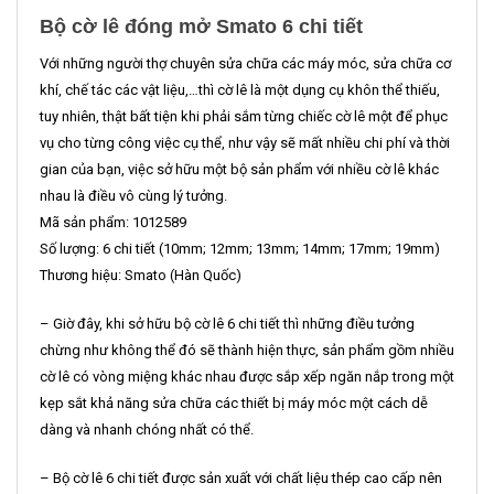
Bộ cờ lê đóng mở Smato 6 chi tiết
Với những người thợ chuyên sửa chữa các máy móc, sửa chữa cơ
khí, chế tác các vật liệu,…thì cờ lê là một dụng cụ khôn thể thiếu,
tuy nhiên, thật bất tiện khi phải sắm từng chiếc cờ lê một để phục
vụ cho từng công việc cụ thể, như vậy sẽ mất nhiều chi phí và thời
gian của bạn, việc sở hữu một bộ sản phẩm với nhiều cờ lê khác
nhau là điều vô cùng lý tưởng.
Mã sản phẩm: 1012589
Số lượng: 6 chi tiết (10mm; 12mm; 13mm; 14mm; 17mm; 19mm)
Thương hiệu: Smato (Hàn Quốc)
– Giờ đây, khi sở hữu bộ cờ lê 6 chi tiết thì những điều tưởng
chừng như không thể đó sẽ thành hiện thực, sản phẩm gồm nhiều
cờ lê có vòng miệng khác nhau được sắp xếp ngăn nắp trong một
kẹp sắt khả năng sửa chữa các thiết bị máy móc một cách dễ
dàng và nhanh chóng nhất có thể.
– Bộ cờ lê 6 chi tiết được sản xuất với chất liệu thép cao cấp nên