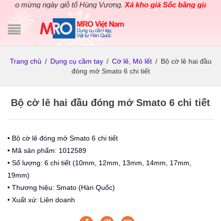
ào mừng ngày giỗ tổ Hùng Vương.
Xả kho giá Sốc bằng giá Gốc
ch
Trang chủ
/
Dụng cụ cầm tay
/
Cờ lê, Mỏ lết
/
Bộ cờ lê hai đầu
đóng mở Smato 6 chi tiết
Bộ cờ lê hai đầu đóng mở Smato 6 chi tiết
• Bộ cờ lê đóng mở Smato 6 chi tiết
• Mã sản phẩm: 1012589
• Số lượng: 6 chi tiết (10mm, 12mm, 13mm, 14mm, 17mm,
19mm)
• Thương hiệu: Smato (Hàn Quốc)
• Xuất xứ: Liên doanh