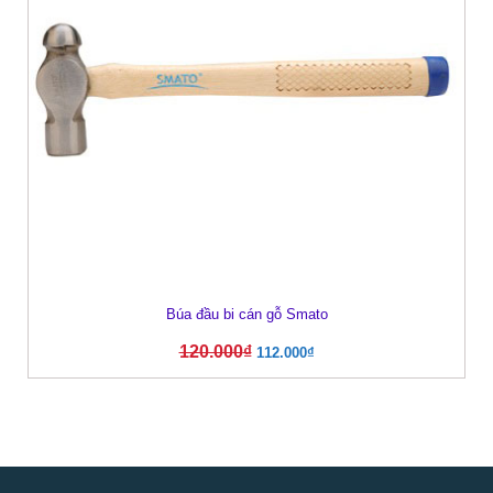
Búa đầu bi cán gỗ Smato
120.000
₫
112.000
₫