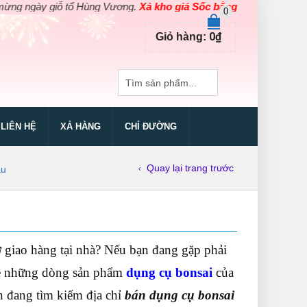
 giỗ tổ Hùng Vương.
Xả kho giá Sốc bằng giá Gốc
cho các sản ph
0
0
₫
Giỏ hàng:
LIÊN HỆ
XẢ HÀNG
CHỈ ĐƯỜNG
Quay lại trang trước
ẩu
 giao hàng tại nhà? Nếu bạn đang gặp phải
 về những dòng sản phẩm
dụng cụ bonsai
của
ạn đang tìm kiếm địa chỉ
bán dụng cụ bonsai