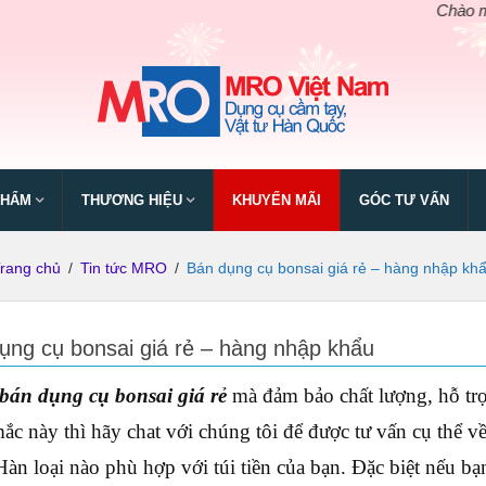
Chào mừng ngày
PHẨM
THƯƠNG HIỆU
KHUYẾN MÃI
GÓC TƯ VẤN
rang chủ
/
Tin tức MRO
/
Bán dụng cụ bonsai giá rẻ – hàng nhập kh
ụng cụ bonsai giá rẻ – hàng nhập khẩu
bán dụng cụ bonsai giá rẻ
mà đảm bảo chất lượng, hỗ trợ
ắc này thì hãy chat với chúng tôi để được tư vấn cụ thể
Hàn loại nào phù hợp với túi tiền của bạn. Đặc biệt nếu b