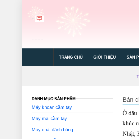
TRANG CHỦ
GIỚI THIỆU
SẢN 
T
Bán d
DANH MỤC SẢN PHẨM
Máy khoan cầm tay
Ở đâu
Máy mài cầm tay
khúc m
Máy chà, đánh bóng
Nhật, 