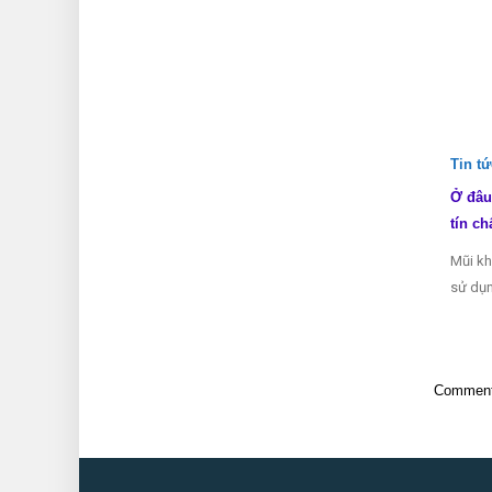
Tin t
Ở đâu
tín ch
Mũi kh
sử dụn
Comments