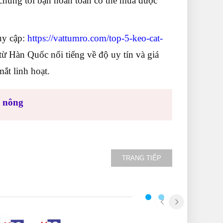
 chúng tôi bạn hoàn toàn có thể mua được
uy cập:
https://vattumro.com/top-5-keo-cat-
 Hàn Quốc nổi tiếng về độ uy tín và giá
mắt linh hoạt.
 nông
TRANG TIẾP