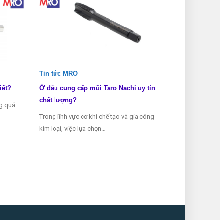
Tin tức MRO
Tin tức MRO
iết?
Ở đâu cung cấp mũi Taro Nachi uy tín
Các loại mũi 
chất lượng?
ng quá
Mũi taro là mộ
Trong lĩnh vực cơ khí chế tạo và gia công
thể thiếu tron
kim loại, việc lựa chọn…