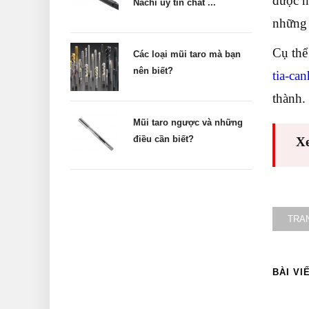
được n
Nachi uy tín chất ...
những 
Cụ thể
Các loại mũi taro mà bạn
nên biết?
tia-ca
thành.
Mũi taro ngược và những
điều cần biết?
X
TRA
BÀI VI