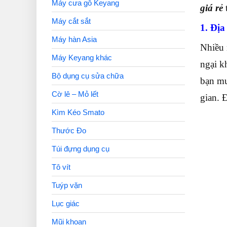
Máy cưa gỗ Keyang
giá rẻ
t
Máy cắt sắt
1. Địa
Máy hàn Asia
Nhiều 
Máy Keyang khác
ngại k
Bộ dụng cụ sửa chữa
bạn mua
Cờ lê – Mỏ lết
gian. 
Kìm Kéo Smato
Thước Đo
Túi đựng dụng cụ
Tô vít
Tuýp vặn
Lục giác
Mũi khoan