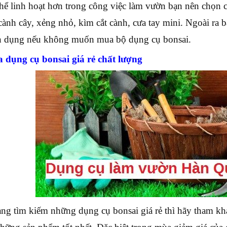
thể linh hoạt hơn trong công việc làm vườn bạn nên chọn
a cành cây, xẻng nhỏ, kìm cắt cành, cưa tay mini. Ngoài ra 
 dụng nếu không muốn mua bộ dụng cụ bonsai.
 dụng cụ bonsai giá rẻ chất lượng
ng tìm kiếm những dụng cụ bonsai giá rẻ thì hãy tham k