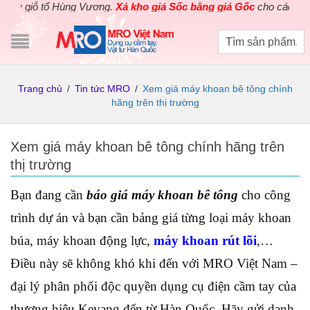
iỗ tổ Hùng Vương.
Xả kho giá Sốc bằng giá Gốc
cho các sản phẩm 
Trang chủ
/
Tin tức MRO
/
Xem giá máy khoan bê tông chính
hãng trên thị trường
Xem giá máy khoan bê tông chính hãng trên
thị trường
Bạn đang cần
báo giá máy khoan bê tông
cho công
trình dự án và bạn cần bảng giá từng loại máy khoan
búa, máy khoan động lực,
máy khoan rút lõi
,…
Điều này sẽ không khó khi đến với MRO Việt Nam –
đại lý phân phối độc quyền dụng cụ điện cầm tay của
thương hiệu Keyang đến từ Hàn Quốc. Hãy gửi danh