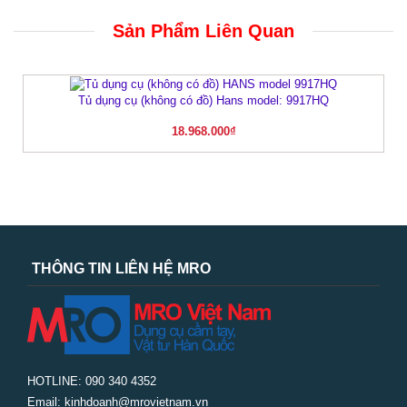
Sản Phẩm Liên Quan
Tủ dụng cụ (không có đồ) Hans model: 9917HQ
18.968.000
₫
THÔNG TIN LIÊN HỆ MRO
HOTLINE: 090 340 4352
Email: kinhdoanh@mrovietnam.vn