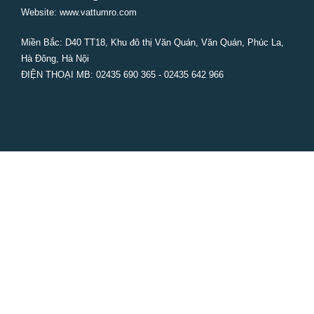
Website: www.vattumro.com
Miền Bắc:
D40 TT18, Khu đô thị Văn Quán, Văn Quán, Phúc La,
Hà Đông, Hà Nội
ĐIỆN THOẠI MB: 02435 690 365 - 02435 642 966