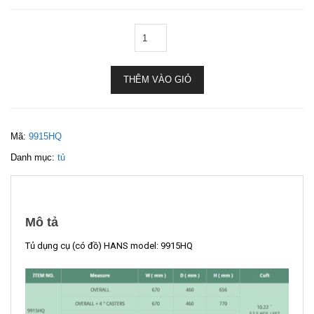
THÊM VÀO GIỎ
Mã:
9915HQ
Danh mục:
tủ
Mô tả
Tủ dụng cụ (có đồ) HANS model: 9915HQ