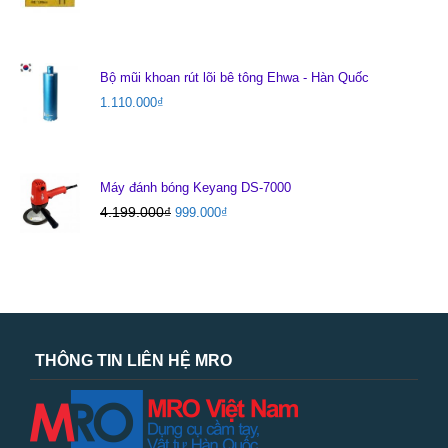
Bộ mũi khoan rút lõi bê tông Ehwa - Hàn Quốc
1.110.000
₫
Máy đánh bóng Keyang DS-7000
4.199.000
₫
999.000
₫
THÔNG TIN LIÊN HỆ MRO