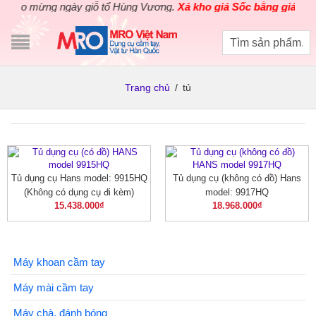
hào mừng ngày giỗ tổ Hùng Vương.
Xả kho giá Sốc bằng giá Gốc
c
Trang chủ
/
tủ
Tủ dụng cụ Hans model: 9915HQ
Tủ dụng cụ (không có đồ) Hans
(Không có dụng cụ đi kèm)
model: 9917HQ
15.438.000
₫
18.968.000
₫
Máy khoan cầm tay
Máy mài cầm tay
Máy chà, đánh bóng