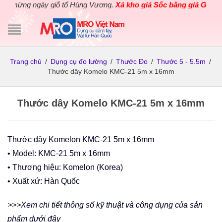
ừng ngày giỗ tổ Hùng Vương.
Xả kho giá Sốc bằng giá Gốc
cho cá
Trang chủ
/
Dụng cụ đo lường
/
Thước Đo
/
Thước 5 - 5.5m
/
Thước dây Komelo KMC-21 5m x 16mm
Thước dây Komelo KMC-21 5m x 16mm
Thước dây Komelon KMC-21 5m x 16mm
• Model: KMC-21 5m x 16mm
• Thương hiệu: Komelon (Korea)
• Xuất xứ: Hàn Quốc
>>>Xem chi tiết thông số kỹ thuật và công dụng của sản
phẩm dưới đây