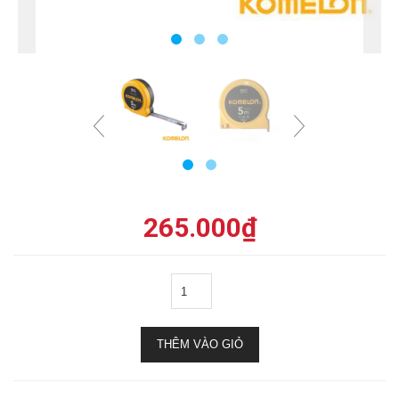
265.000
₫
THÊM VÀO GIỎ