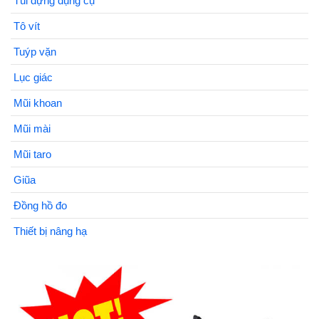
Túi đựng dụng cụ
Tô vít
Tuýp vặn
Lục giác
Mũi khoan
Mũi mài
Mũi taro
Giũa
Đồng hồ đo
Thiết bị nâng hạ