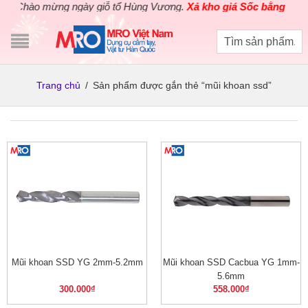
Chào mừng ngày giỗ tổ Hùng Vương.
Xả kho giá Sốc bằng giá G
Trang chủ
/
Sản phẩm được gắn thẻ “mũi khoan ssd”
Mũi khoan SSD YG 2mm-5.2mm
Mũi khoan SSD Cacbua YG 1mm-
5.6mm
300.000
₫
558.000
₫