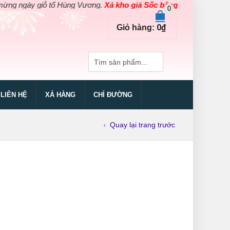
gày giỗ tổ Hùng Vương.
Xả kho giá Sốc bằng giá Gốc
cho các sản
0
0
₫
Giỏ hàng:
LIÊN HỆ
XẢ HÀNG
CHỈ ĐƯỜNG
Quay lại trang trước