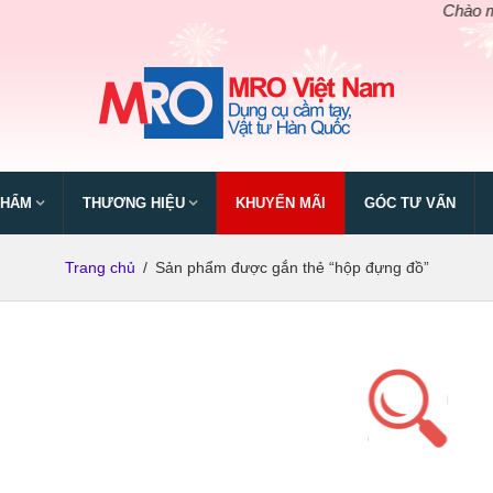
Chào mừng n
PHẨM
THƯƠNG HIỆU
KHUYẾN MÃI
GÓC TƯ VẤN
Trang chủ
/
Sản phẩm được gắn thẻ “hộp đựng đồ”