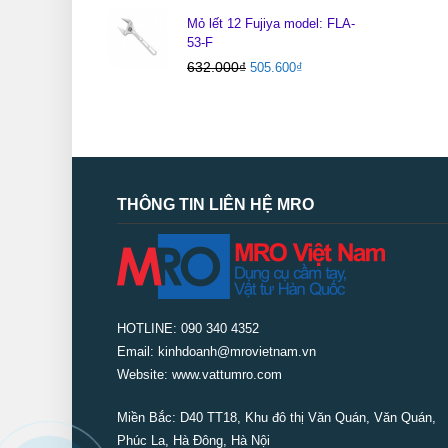
Mỏ lết 12 Fujiya model: FLA-
53-F
632.000
₫
505.600
₫
THÔNG TIN LIÊN HỆ MRO
HOTLINE: 090 340 4352
Email: kinhdoanh@mrovietnam.vn
Website: www.vattumro.com
Miền Bắc:
D40 TT18, Khu đô thị Văn Quán, Văn Quán,
Phúc La, Hà Đông, Hà Nội