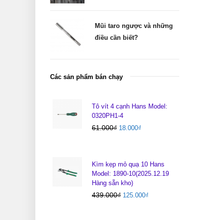
Mũi taro ngược và những
điều cần biết?
Các sản phẩm bán chạy
Tô vít 4 cạnh Hans Model:
0320PH1-4
61.000
₫
18.000
₫
Kìm kẹp mỏ quạ 10 Hans
Model: 1890-10(2025.12.19
Hàng sẵn kho)
439.000
₫
125.000
₫