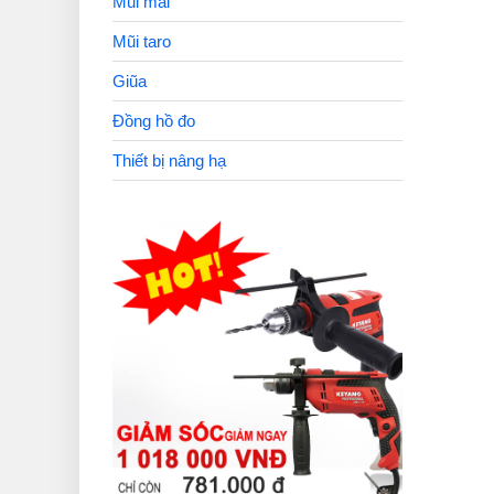
Mũi mài
Mũi taro
Giũa
Đồng hồ đo
Thiết bị nâng hạ