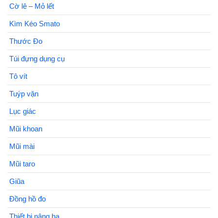
Cờ lê – Mỏ lết
Kìm Kéo Smato
Thước Đo
Túi đựng dụng cụ
Tô vít
Tuýp vặn
Lục giác
Mũi khoan
Mũi mài
Mũi taro
Giũa
Đồng hồ đo
Thiết bị nâng hạ