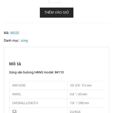
THÊM VÀO GIỎ
Mã:
84110
Danh mục:
súng
Mô tả
Súng vặn bulong HANS model: 84110