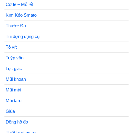
Cờ lê – Mỏ lết
Kìm Kéo Smato
Thước Đo
Túi đựng dụng cụ
Tô vít
Tuýp vặn
Lục giác
Mũi khoan
Mũi mài
Mũi taro
Giũa
Đồng hồ đo
Thiết bị nâng hạ