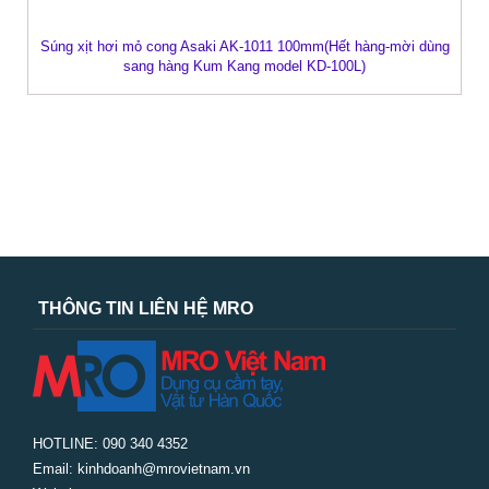
Súng xịt hơi mỏ cong Asaki AK-1011 100mm(Hết hàng-mời dùng
sang hàng Kum Kang model KD-100L)
THÔNG TIN LIÊN HỆ MRO
HOTLINE: 090 340 4352
Email: kinhdoanh@mrovietnam.vn