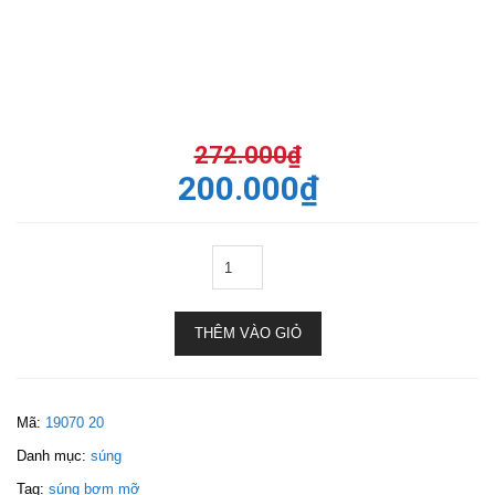
272.000
₫
200.000
₫
THÊM VÀO GIỎ
Mã:
19070 20
Danh mục:
súng
Tag:
súng bơm mỡ