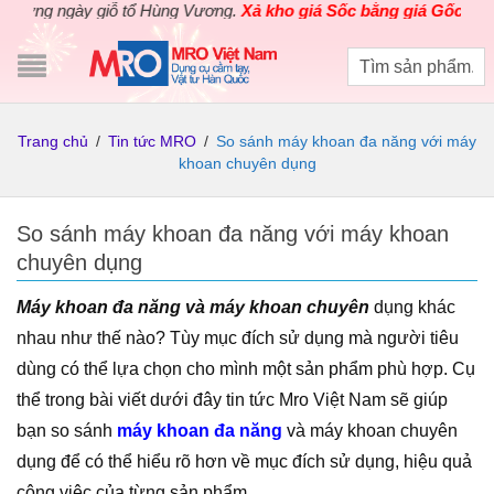
ngày giỗ tổ Hùng Vương.
Xả kho giá Sốc bằng giá Gốc
cho các sản
Trang chủ
/
Tin tức MRO
/
So sánh máy khoan đa năng với máy
khoan chuyên dụng
So sánh máy khoan đa năng với máy khoan
chuyên dụng
Máy khoan đa năng và máy khoan chuyên
dụng khác
nhau như thế nào? Tùy mục đích sử dụng mà người tiêu
dùng có thể lựa chọn cho mình một sản phẩm phù hợp. Cụ
thể trong bài viết dưới đây tin tức Mro Việt Nam sẽ giúp
bạn so sánh
máy khoan đa năng
và máy khoan chuyên
dụng để có thể hiểu rõ hơn về mục đích sử dụng, hiệu quả
công việc của từng sản phẩm.