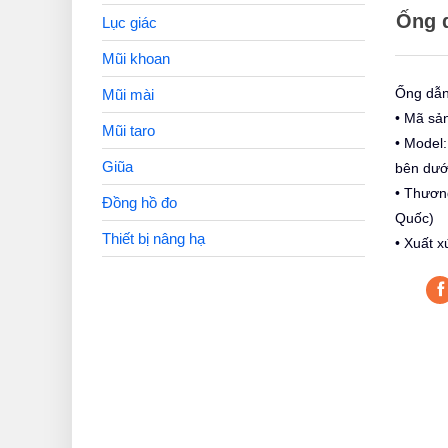
Ống 
Lục giác
Mũi khoan
Ống dẫ
Mũi mài
• Mã sả
Mũi taro
• Model:
Giũa
bên dướ
• Thươn
Đồng hồ đo
Quốc)
Thiết bị nâng hạ
• Xuất x