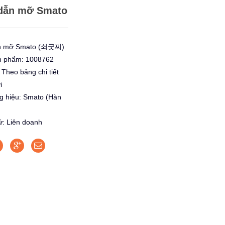
dẫn mỡ Smato
n mỡ Smato (쇠굿찌)
n phẩm: 1008762
 Theo bảng chi tiết
i
g hiệu: Smato (Hàn
ứ: Liên doanh