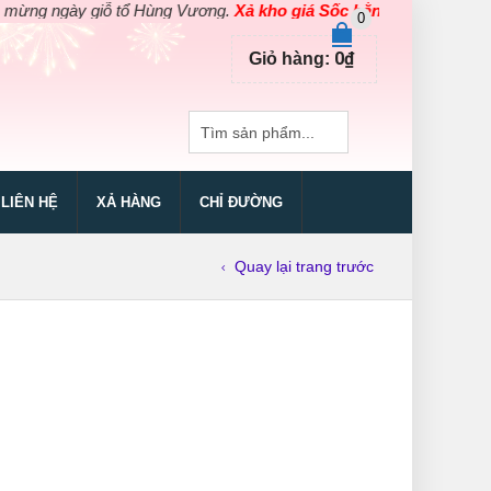
ngày giỗ tổ Hùng Vương.
Xả kho giá Sốc bằng giá Gốc
cho các sả
0
0
₫
Giỏ hàng:
LIÊN HỆ
XẢ HÀNG
CHỈ ĐƯỜNG
Quay lại trang trước