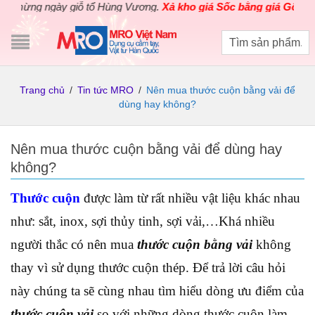
ng ngày giỗ tổ Hùng Vương.
Xả kho giá Sốc bằng giá Gốc
cho các
Trang chủ
/
Tin tức MRO
/
Nên mua thước cuộn bằng vải để
dùng hay không?
Nên mua thước cuộn bằng vải để dùng hay
không?
Thước cuộn
được làm từ rất nhiều vật liệu khác nhau
như: sắt, inox, sợi thủy tinh, sợi vải,…Khá nhiều
người thắc có nên mua
thước cuộn bằng vải
không
thay vì sử dụng thước cuộn thép. Để trả lời câu hỏi
này chúng ta sẽ cùng nhau tìm hiểu dòng ưu điểm của
thước cuộn vải
so với những dòng thước cuộn làm