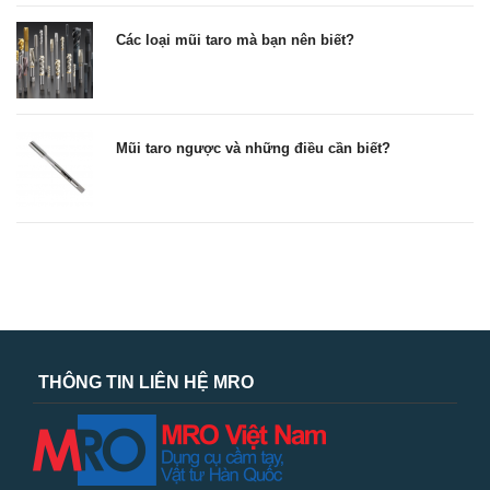
Các loại mũi taro mà bạn nên biết?
Mũi taro ngược và những điều cần biết?
THÔNG TIN LIÊN HỆ MRO