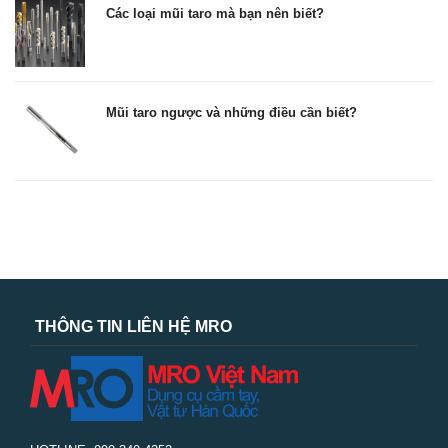
Các loại mũi taro mà bạn nên biết?
Mũi taro ngược và những điều cần biết?
THÔNG TIN LIÊN HỆ MRO