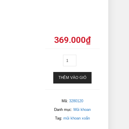
369.000
₫
THÊM VÀO GIỎ
Mã:
3280120
Danh mục:
Mũi khoan
Tag:
mũi khoan xoắn