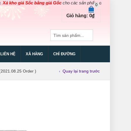
o giá Sốc bằng giá Gốc
cho các sản phẩm dụng cụ điện cầm tay Hà
0
0
₫
Giỏ hàng:
LIÊN HỆ
XẢ HÀNG
CHỈ ĐƯỜNG
2021.08.25 Order )
Quay lại trang trước