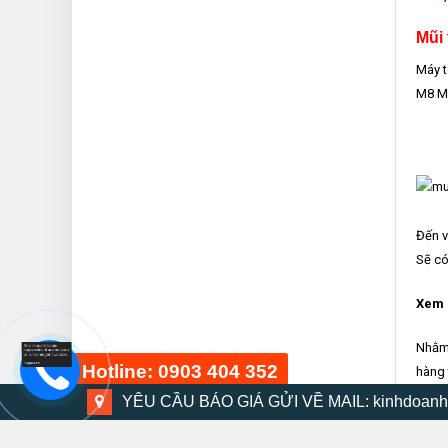
Mũi
Máy t
M8 M1
Đến v
Sẽ có
Xem 
Nhằm
Hotline: 0903 404 352
hàng 
động 
YÊU CẦU BÁO GIÁ GỬI VỀ MAIL: kinhdoanh
Hàn Q