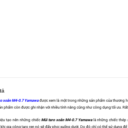
tả
ro xoắn M4-0.7 Yamawa
được xem là một trong những sản phẩm của thương hiệ
n phẩm còn được ghi nhận với nhiều tính năng cũng như công dụng tối ưu. Rất
liệu tạo nên những chiếc
Mũi taro xoắn M4-0.7 Yamawa
là những chiếc thép 
 khi gia công taro ren nó sẽ đẩy phoi xuống dưới. Do đó chỉ có thể sử dụng để ta