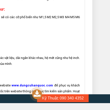
hư:
ta sẽ có các cỡ phổ biến như M1,5 M2 M2,5 M3 M4 M5 M6
c vật liệu, dài ngắn khác nhau, hệ mét cũng như hệ inch.
của mình.
 website
www.dungcuhanquoc.com
để phục vụ khách
Quốc trên website thông qua mục tìm kiếm sản phẩm. Hoạt
 phối độc quyền dụng cụ cầm tay Smato, Seshin buffalo –
Kỹ Thuật: 090 340 4352