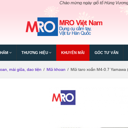
Chào mừng ngày giỗ tổ Hùng Vương.
Xả kh
PHẨM
THƯƠNG HIỆU
KHUYẾN MÃI
GÓC TƯ VẤN
oan, mài giũa, dao tiện
/
Mũi khoan
/
Mũi taro xoắn M4-0.7 Yamawa (