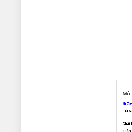
Mô 
ũi Ta
mà sả
Chất 
xoắn,