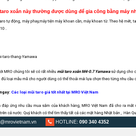
 taro xoắn này thường được dùng để gia công bằng máy n
aro tự động, máy phay,máy tiện máy khoan cần, máy khoan từ. Theo hệ mét, 
0 ..
ới MRO chúng tôi sẽ có rất nhiều
mũi taro xoắn M4-0.7 Yamawa
sử dụng cho cá
 đủ loại mẫu mã cho người dùng có thể thoải mái lựa chọn theo từng nhu cầu 
ngay:
Các loại mũi taro giá tốt nhất tại MRO Việt Nam
 đáp ứng nhu cầu mua sắm của khách hàng, MRO Việt Nam đã cho ra mắt
trên cả nước. Quý khách có thể tìm thấy tất cả các mặt hàng Nhật bản , Hàn 
trong lĩnh vực dụng cụ cơ khí nhiều năm.
MRO Việt Nam
tự tin là đơn vị phân
@mrovietnam.vn
0903 404 352
HOTLINE:
090 340 4352
uốc tại thị trường Việt.