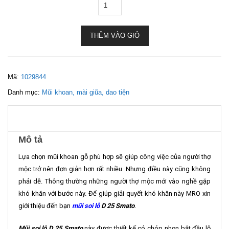
THÊM VÀO GIỎ
Mã:
1029844
Danh mục:
Mũi khoan, mài giũa, dao tiện
Mô tả
Lựa chọn mũi khoan gỗ phù hợp sẽ giúp công việc của người thợ
mộc trở nên đơn giản hơn rất nhiều. Nhưng điều này cũng không
phải dễ. Thông thường những người thợ mộc mới vào nghề gặp
khó khăn với bước này. Để giúp giải quyết khó khăn này MRO xin
giới thiệu đến bạn
mũi soi lỗ
D 25 Smato
.
Mũi soi lỗ D 25 Smato
này được thiết kế có chóp nhọn bắt đầu lỗ