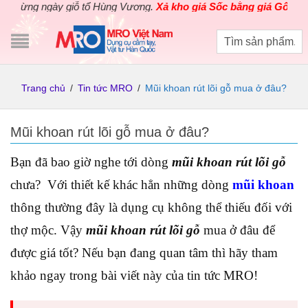
ng ngày giỗ tổ Hùng Vương.
Xả kho giá Sốc bằng giá Gốc
cho các 
Trang chủ
/
Tin tức MRO
/
Mũi khoan rút lõi gỗ mua ở đâu?
Mũi khoan rút lõi gỗ mua ở đâu?
Bạn đã bao giờ nghe tới dòng
mũi khoan rút lõi gỗ
chưa? Với thiết kế khác hẳn những dòng
mũi khoan
thông thường đây là dụng cụ không thể thiếu đối với
thợ mộc. Vậy
mũi khoan rút lõi gỗ
mua ở đâu để
được giá tốt? Nếu bạn đang quan tâm thì hãy tham
khảo ngay trong bài viết này của tin tức MRO!