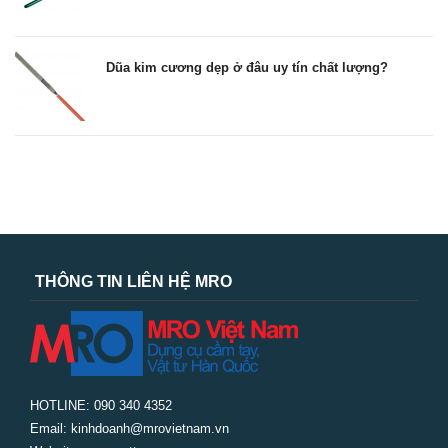
Dũa kim cương dẹp ở đâu uy tín chất lượng?
THÔNG TIN LIÊN HỆ MRO
HOTLINE: 090 340 4352
Email: kinhdoanh@mrovietnam.vn