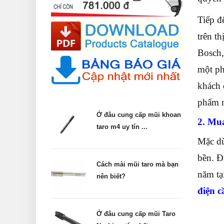
Tiếp đế
trên t
Bosch,
một ph
khách 
phẩm m
Ở đâu cung cấp mũi khoan
2. Mua
taro m4 uy tín ...
Mặc dù
bền. Đ
Cách mài mũi taro mà bạn
năm tạ
nên biết?
điện c
Ở đâu cung cấp mũi Taro