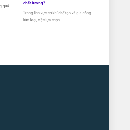
chất lượng?
ng quá
Mũi taro là mộ
Trong lĩnh vực cơ khí chế tạo và gia công
thể thiếu tron
kim loại, việc lựa chọn…