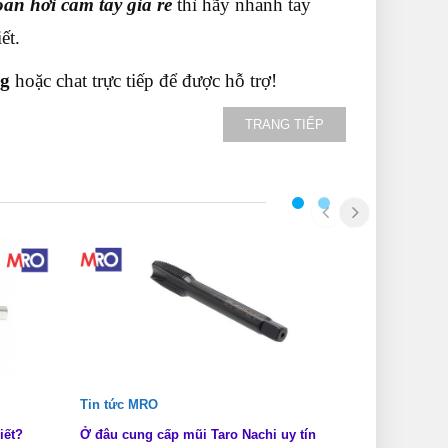
an hơi cầm tay giá rẻ
thì hãy nhanh tay
iết.
ng
hoặc chat trực tiếp để được hỗ trợ!
TRANG TIẾP
Tin tức MRO
Tin tức MRO
iết?
Ở đâu cung cấp mũi Taro Nachi uy tín
Các loại mũi 