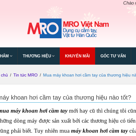
Chào mừng ng
PHẨM
THƯƠNG HIỆU
KHUYẾN MÃI
GÓC TƯ VẤN
 chủ
/
Tin tức MRO
/
Mua máy khoan hơi cầm tay của thương hiệu nà
áy khoan hơi cầm tay của thương hiệu nào tốt?
mua máy khoan hơi cầm tay
mới hay cũ thì chúng tôi cũ
hững dòng máy được sản xuất bởi các thương hiệu có tiếng
cũng phải biết. Tuy nhiên mua
máy khoan hơi cầm tay
của