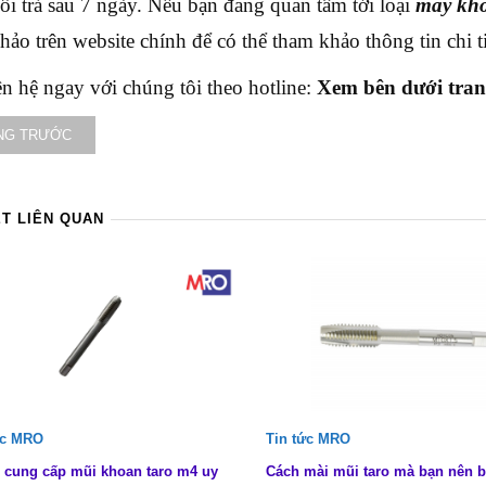
ổi trả sau 7 ngày. Nếu bạn đang quan tâm tới loại
máy kho
hảo trên website chính để có thể tham khảo thông tin chi t
ên hệ ngay với chúng tôi theo hotline:
Xem bên dưới tra
NG TRƯỚC
ẾT LIÊN QUAN
ức MRO
Tin tức MRO
 cung cấp mũi khoan taro m4 uy
Cách mài mũi taro mà bạn nên b