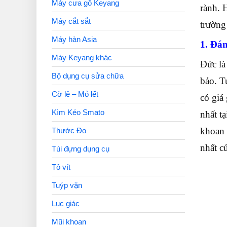
Máy cưa gỗ Keyang
rành. 
Máy cắt sắt
trường 
Máy hàn Asia
1. Đán
Máy Keyang khác
Đức là
Bộ dụng cụ sửa chữa
bảo. T
Cờ lê – Mỏ lết
có giá
Kìm Kéo Smato
nhất tạ
khoan 
Thước Đo
nhất c
Túi đựng dụng cụ
Tô vít
Tuýp vặn
Lục giác
Mũi khoan