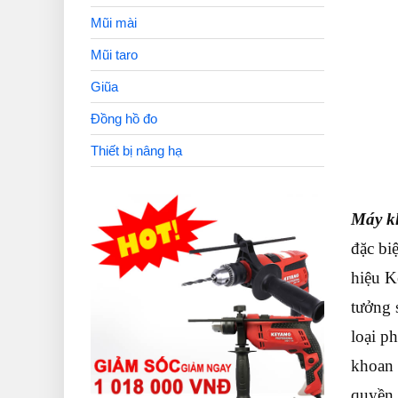
Mũi mài
Mũi taro
Giũa
Đồng hồ đo
Thiết bị nâng hạ
Máy k
đặc biệ
hiệu K
tưởng 
loại p
khoan 
quyền 