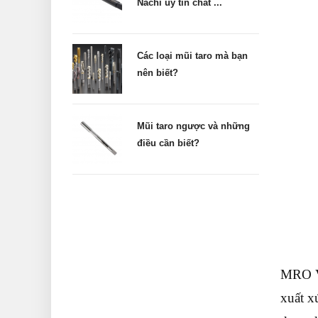
Nachi uy tín chất ...
Các loại mũi taro mà bạn
nên biết?
Mũi taro ngược và những
điều cần biết?
MRO Vi
xuất x