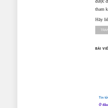
được đ
tham k
Hãy li
TRA
BÀI VI
Tin t
Ở đâu