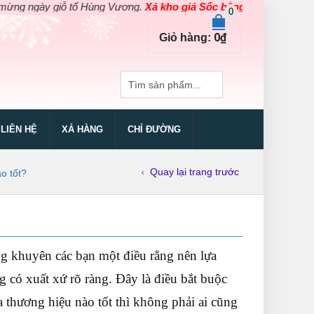
ày giỗ tổ Hùng Vương.
Xả kho giá Sốc bằng giá Gốc
cho các sản p
0
0
₫
Giỏ hàng:
LIÊN HỆ
XẢ HÀNG
CHỈ ĐƯỜNG
Quay lại trang trước
o tốt?
ng khuyên các bạn một điều rằng nên lựa
 có xuất xứ rõ ràng. Đây là điều bắt buộc
 thương hiệu nào tốt thì không phải ai cũng