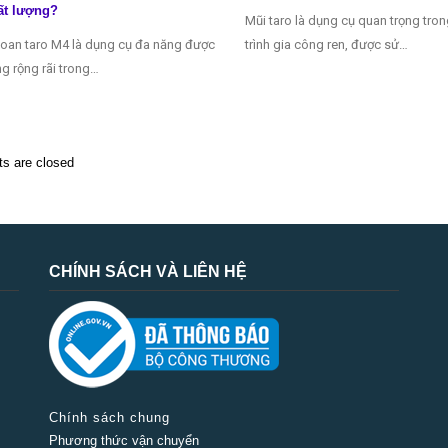
ất lượng?
Mũi taro là dụng cụ quan trọng tro
oan taro M4 là dụng cụ đa năng được
trình gia công ren, được sử…
g rộng rãi trong…
 are closed
CHÍNH SÁCH VÀ LIÊN HỆ
Chính sách chung
Phương thức vận chuyển