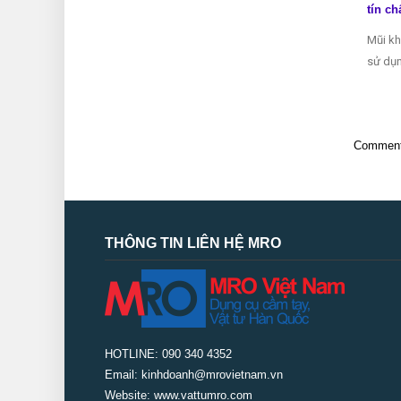
tín ch
Mũi kh
sử dụn
Comments
THÔNG TIN LIÊN HỆ MRO
HOTLINE: 090 340 4352
Email: kinhdoanh@mrovietnam.vn
Website: www.vattumro.com