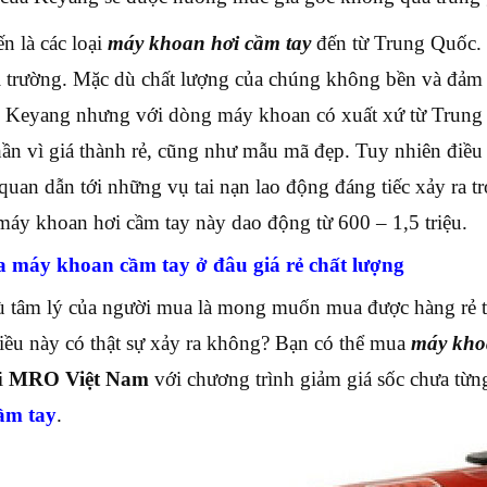
n là các loại
máy khoan hơi cầm tay
đến từ Trung Quốc. 
hị trường. Mặc dù chất lượng của chúng không bền và đảm
 Keyang nhưng với dòng máy khoan có xuất xứ từ Trung 
ần vì giá thành rẻ, cũng như mẫu mã đẹp. Tuy nhiên điề
quan dẫn tới những vụ tai nạn lao động đáng tiếc xảy ra tr
áy khoan hơi cầm tay này dao động từ 600 – 1,5 triệu.
 máy khoan cầm tay ở đâu giá rẻ chất lượng
 tâm lý của người mua là mong muốn mua được hàng rẻ t
iều này có thật sự xảy ra không? Bạn có thể mua
máy khoa
i
MRO Việt Nam
với chương trình giảm giá sốc chưa từn
ầm tay
.