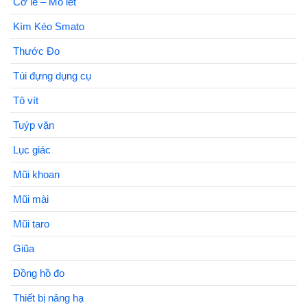
Cờ lê – Mỏ lết
Kìm Kéo Smato
Thước Đo
Túi đựng dụng cụ
Tô vít
Tuýp vặn
Lục giác
Mũi khoan
Mũi mài
Mũi taro
Giũa
Đồng hồ đo
Thiết bị nâng hạ