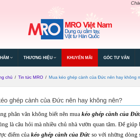
Chào mừng 
PHẨM
THƯƠNG HIỆU
KHUYẾN MÃI
GÓC TƯ VẤN
ng chủ
/
Tin tức MRO
/
Mua kéo ghép cành của Đức nên hay không 
éo ghép cành của Đức nên hay không nên?
ng phân vân không biết nên mua
kéo ghép cành của Đứ
cũng là câu hỏi mà nhiều chủ nhà vườn quan tâm. Để giúp b
ược điểm của
kéo ghép cành của Đức
so với những dòng s