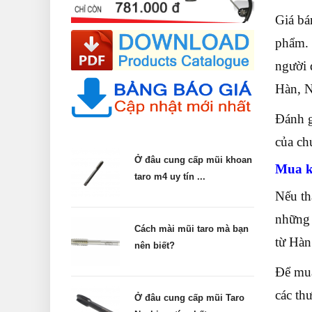
Giá bá
phẩm. 
người 
Hàn, N
Đánh g
của ch
Ở đâu cung cấp mũi khoan
Mua k
taro m4 uy tín ...
Nếu th
những 
Cách mài mũi taro mà bạn
từ Hàn
nên biết?
Để mua
các th
Ở đâu cung cấp mũi Taro