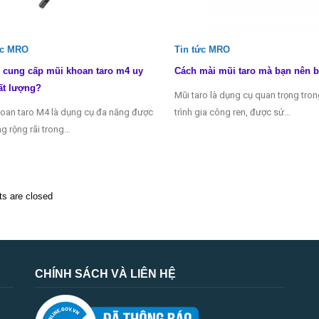
ức MRO
Tin tức MRO
 cung cấp mũi khoan taro m4 uy
Cách mài mũi taro mà bạn nên b
ất lượng?
Mũi taro là dụng cụ quan trọng tro
oan taro M4 là dụng cụ đa năng được
trình gia công ren, được sử…
g rộng rãi trong…
 are closed
CHÍNH SÁCH VÀ LIÊN HỆ