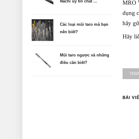
Nachi uy tín chất ...
MRO Vi
dụng c
hãy gử
Các loại mũi taro mà bạn
nên biết?
Hãy li
Mũi taro ngược và những
điều cần biết?
TRA
BÀI VI