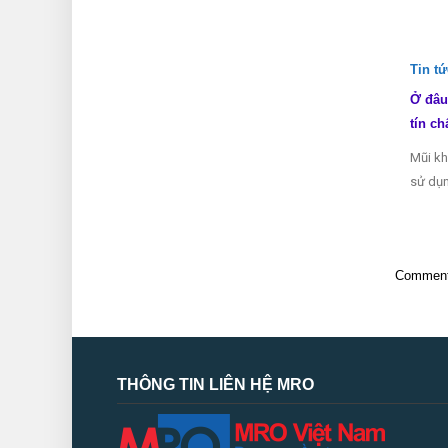
Tin t
Ở đâu
tín ch
Mũi kh
sử dụn
Comments
THÔNG TIN LIÊN HỆ MRO