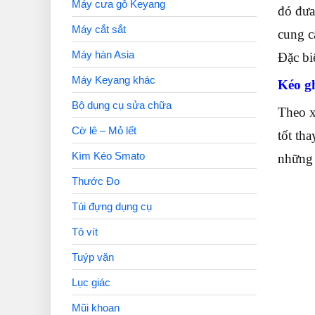
Máy cưa gỗ Keyang
đó đưa
Máy cắt sắt
cung 
Máy hàn Asia
Đặc bi
Máy Keyang khác
Kéo g
Bộ dụng cụ sửa chữa
Theo x
Cờ lê – Mỏ lết
tốt th
Kìm Kéo Smato
những 
Thước Đo
Túi đựng dụng cụ
Tô vít
Tuýp vặn
Lục giác
Mũi khoan