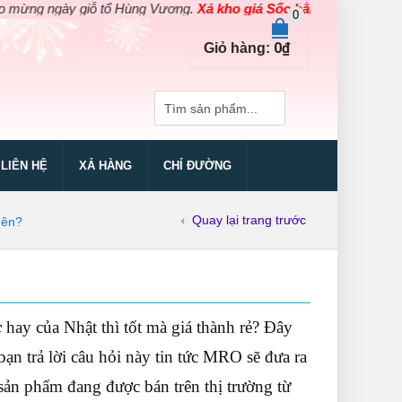
ngày giỗ tổ Hùng Vương.
Xả kho giá Sốc bằng giá Gốc
cho các sả
0
0
₫
Giỏ hàng:
LIÊN HỆ
XẢ HÀNG
CHỈ ĐƯỜNG
Quay lại trang trước
nên?
c
hay của Nhật thì tốt mà giá thành rẻ? Đây
ạn trả lời câu hỏi này tin tức MRO sẽ đưa ra
ản phẩm đang được bán trên thị trường từ