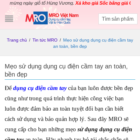
mừng ngày giỗ tổ Hùng Vương.
Xả kho giá Sốc bằng giá Gốc
cho c
Trang chủ
/
Tin tức MRO
/
Mẹo sử dụng dụng cụ điện cầm tay
an toàn, bền đẹp
Mẹo sử dụng dụng cụ điện cầm tay an toàn,
bền đẹp
Để
dụng cụ điện cầm tay
của bạn luôn được bền đẹp
cũng như trong quá trình thực hiện công việc bạn
luôn được đảm bảo an toàn tuyệt đối bạn cần biết
cách sử dụng và bảo quản hợp lý. Sau đây MRO sẽ
cung cấp cho bạn những mẹo
sử dụng dụng cụ điện
cầm tay
an toàn. Hãy nhanh tay bỏ túi chắc chắn sẽ