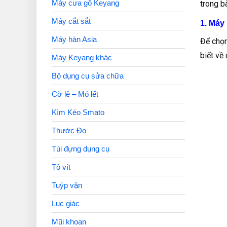
Máy cưa gỗ Keyang
trong b
Máy cắt sắt
1. Máy
Máy hàn Asia
Để chọn
biết về
Máy Keyang khác
Bộ dụng cụ sửa chữa
Cờ lê – Mỏ lết
Kìm Kéo Smato
Thước Đo
Túi đựng dụng cụ
Tô vít
Tuýp vặn
Lục giác
Mũi khoan