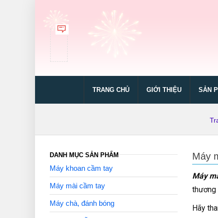
TRANG CHỦ
GIỚI THIỆU
SẢN 
Tr
Máy m
DANH MỤC SẢN PHẨM
Máy khoan cầm tay
Máy mà
Máy mài cầm tay
thương 
Máy chà, đánh bóng
Hãy tha