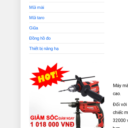
Mũi mài
Mũi taro
Giũa
Đồng hồ đo
Thiết bị nâng hạ
Máy mài
cao.
Đối với
chiếc m
32000 v