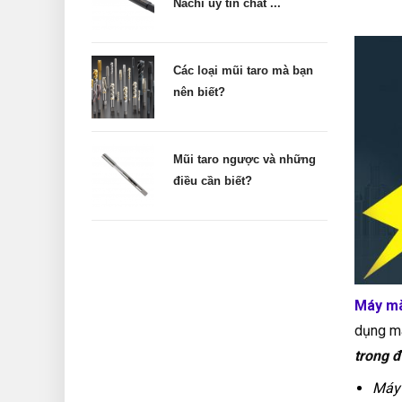
Nachi uy tín chất ...
Các loại mũi taro mà bạn
nên biết?
Mũi taro ngược và những
điều cần biết?
Máy mà
dụng mà
trong đ
Máy