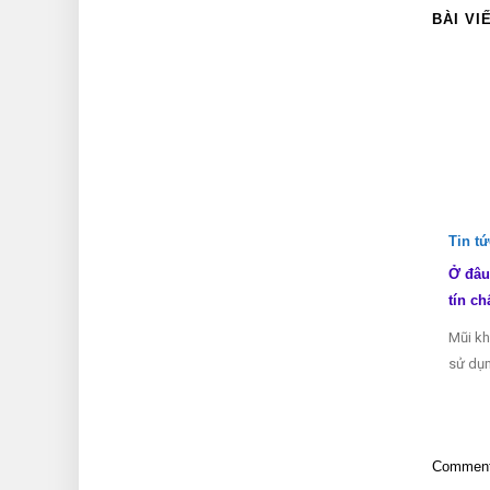
BÀI VI
Tin t
Ở đâu
tín ch
Mũi kh
sử dụn
Comments