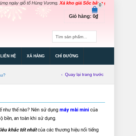
 tổ Hùng Vương.
Xả kho giá Sốc bằng giá Gốc
cho các sản phẩm dụ
0
0
₫
Giỏ hàng:
LIÊN HỆ
XẢ HÀNG
CHỈ ĐƯỜNG
Quay lại trang trước
âu?
kế như thế nào? Nên sử dụng
máy mài mini
của
 bền, an toàn khi sử dụng.
iêu khắc tốt nhất
của các thương hiệu nổi tiếng