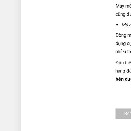
Máy mà
cũng đư
Máy 
Dòng má
dụng cụ
nhiều t
Đặc biệ
hàng đã
bên dư
TRA