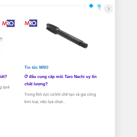
Tin tức MRO
Tin tức MRO
iết?
Ở đâu cung cấp mũi Taro Nachi uy tín
Các loại mũi 
chất lượng?
ng quá
Mũi taro là mộ
Trong lĩnh vực cơ khí chế tạo và gia công
thể thiếu tron
kim loại, việc lựa chọn…