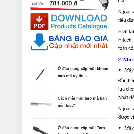
hơn.
Ngoài r
tiêu dù
Hiện tạ
Hitachi
toàn có
2. Nhữ
Ở đâu cung cấp mũi khoan
Máy 
taro m4 uy tín ...
Đầu tiê
lựa chọ
Nhật để
Cách mài mũi taro mà bạn
nên biết?
Ngoài r
được vi
Máy
Ở đâu cung cấp mũi Taro