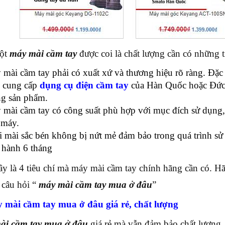
ột
máy mài cầm tay
được coi là chất lượng cần có những t
mài cầm tay phải có xuất xứ và thương hiệu rõ ràng. Đặc
u cung cấp
dụng cụ điện cầm tay
của Hàn Quốc hoặc Đức. 
ng sản phẩm.
mài cầm tay có công suất phù hợp với mục đích sử dụng,
 máy.
 mài sắc bén không bị nứt mẻ đảm bảo trong quá trình sử
 hành 6 tháng
ây là 4 tiêu chí mà máy mài cầm tay chính hãng cần có. Hãy
 câu hỏi “
máy mài cầm tay mua ở đâu
”
 mài cầm tay mua ở đâu giá rẻ, chất lượng
ài cầm tay mua ở đâu
giá rẻ mà vẫn đảm bảo chất lượng, 