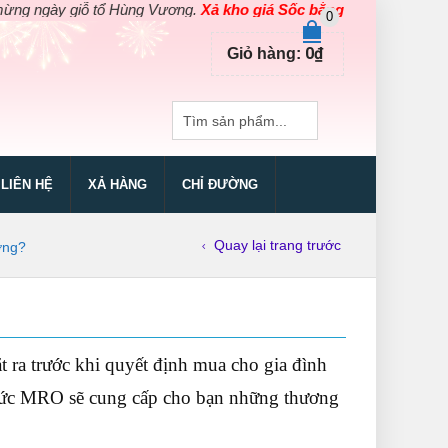
 giỗ tổ Hùng Vương.
Xả kho giá Sốc bằng giá Gốc
cho các sản ph
0
0
₫
Giỏ hàng:
LIÊN HỆ
XẢ HÀNG
CHỈ ĐƯỜNG
Quay lại trang trước
ợng?
ặt ra trước khi quyết định mua cho gia đình
n tức MRO sẽ cung cấp cho bạn những thương