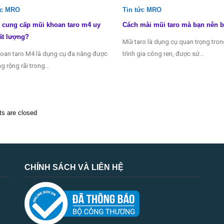
ức MRO
Tin tức MRO
 cung cấp mũi khoan taro m4 uy
Cách mài mũi taro mà bạn nên b
ất lượng?
Mũi taro là dụng cụ quan trọng tro
oan taro M4 là dụng cụ đa năng được
trình gia công ren, được sử…
g rộng rãi trong…
 are closed
CHÍNH SÁCH VÀ LIÊN HỆ