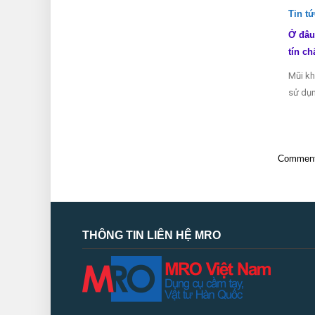
Tin t
Ở đâu
tín ch
Mũi kh
sử dụn
Comments
THÔNG TIN LIÊN HỆ MRO