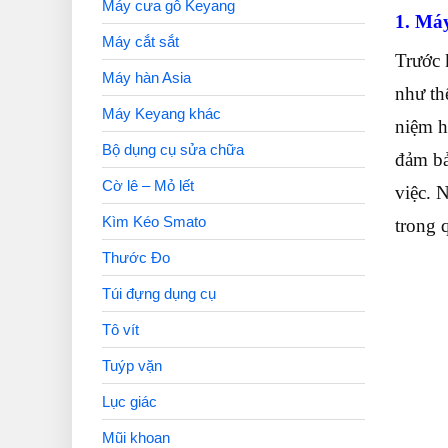
Máy cưa gỗ Keyang
1. Máy
Máy cắt sắt
Trước k
Máy hàn Asia
như th
Máy Keyang khác
niệm h
Bộ dụng cụ sửa chữa
đảm bả
Cờ lê – Mỏ lết
việc. 
Kìm Kéo Smato
trong 
Thước Đo
Túi đựng dụng cụ
Tô vít
Tuýp vặn
Lục giác
Mũi khoan