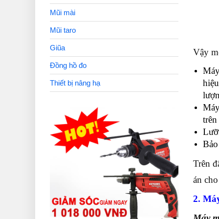
Mũi mài
Mũi taro
Giũa
Vậy m
Đồng hồ đo
Máy 
hiệ
Thiết bị nâng hạ
lượ
Máy 
trên
Lưỡi
Bảo
Trên đ
án cho
2. Máy
Máy m