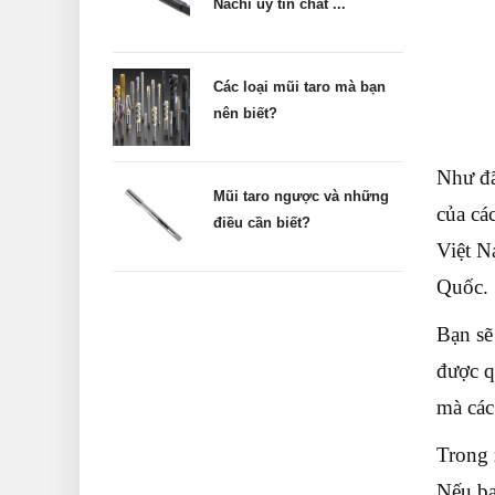
Nachi uy tín chất ...
Các loại mũi taro mà bạn
nên biết?
Như đã
Mũi taro ngược và những
của các
điều cần biết?
Việt N
Quốc.
Bạn sẽ
được q
mà các
Trong 
Nếu bạ