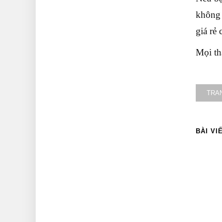
không 
giá rẻ 
Mọi th
TRA
BÀI VI