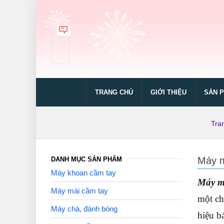
TRANG CHỦ
GIỚI THIỆU
SẢN 
Tra
Máy m
DANH MỤC SẢN PHẨM
Máy khoan cầm tay
Máy m
Máy mài cầm tay
một ch
Máy chà, đánh bóng
hiệu b