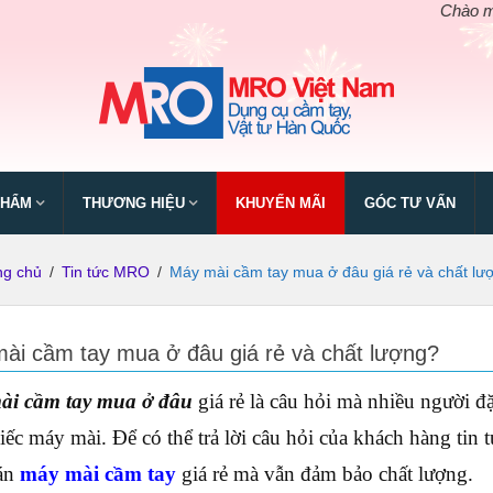
Chào mừng ngày
PHẨM
THƯƠNG HIỆU
KHUYẾN MÃI
GÓC TƯ VẤN
ng chủ
/
Tin tức MRO
/
Máy mài cầm tay mua ở đâu giá rẻ và chất lư
ài cầm tay mua ở đâu giá rẻ và chất lượng?
ài cầm tay mua ở đâu
giá rẻ là câu hỏi mà nhiều người đ
iếc máy mài. Để có thể trả lời câu hỏi của khách hàng ti
án
máy mài cầm tay
giá rẻ mà vẫn đảm bảo chất lượng.