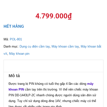
4.799.000
₫
HẾT HÀNG
Mã:
POL-801
Danh mục:
Dụng cụ điện cầm tay
,
Máy khoan cầm tay
,
Máy khoan bắt
vít
,
Máy khoan pin
Mô tả
Được trang bị PIN khủng có tuổi thọ gấp 4 lần các dòng
máy
khoan PIN
cầm tay trên thị trường. Vì thế nên chiếc máy khoan
PIN DD-1443LP-2C nhanh chóng được người dùng săn đón sử
dụng. Tuy chỉ sử dụng dòng đinẹ 14V, nhưng chiếc máy có thể
làm được rất nhiều việc trong gia đình.