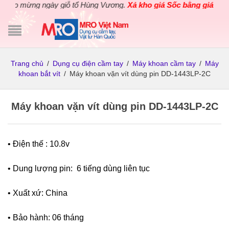
o mừng ngày giỗ tổ Hùng Vương.
Xả kho giá Sốc bằng giá Gốc
cho
Trang chủ
/
Dụng cụ điện cầm tay
/
Máy khoan cầm tay
/
Máy
khoan bắt vít
/
Máy khoan vặn vít dùng pin DD-1443LP-2C
Máy khoan vặn vít dùng pin DD-1443LP-2C
• Điện thế : 10.8v
• Dung lượng pin: 6 tiếng dùng liên tục
• Xuất xứ: China
• Bảo hành: 06 tháng