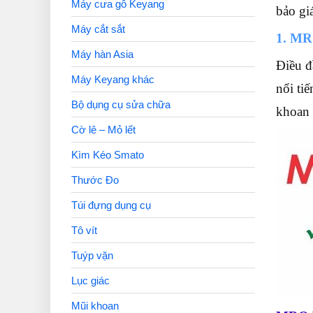
Máy cưa gỗ Keyang
bảo gi
Máy cắt sắt
1. MR
Máy hàn Asia
Điều đ
Máy Keyang khác
nổi ti
Bộ dụng cụ sửa chữa
khoan 
Cờ lê – Mỏ lết
Kìm Kéo Smato
Thước Đo
Túi đựng dụng cụ
Tô vít
Tuýp vặn
Lục giác
Mũi khoan