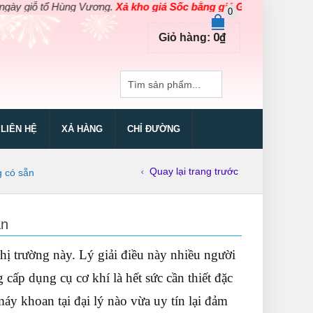
Hùng Vương.
Xả kho giá Sốc bằng giá Gốc
cho các sản phẩm dụng c
0
0
₫
Giỏ hàng:
LIÊN HỆ
XẢ HÀNG
CHỈ ĐƯỜNG
Quay lại trang trước
g có sẵn
ẵn
hị trường này. Lý giải điều này nhiều người
cấp dụng cụ cơ khí là hết sức cần thiết đặc
 khoan tại đại lý nào vừa uy tín lại đảm