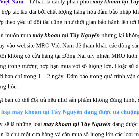
Việt Nam
– tự hào là đại lý phân phối
máy khoan tại Tây
 hợp tác lâu dài bởi chất lượng hàng hóa đảm bảo nhập kh
p theo yêu từ đối tác cũng như thời gian bảo hành lên tới 
ạn muốn mua
máy khoan tại Tây Nguyên
nhưng lại không
ay vào website MRO Việt Nam để tham khảo các dòng sản p
tôi không có cửa hàng tại Đồng Nai tuy nhiên MRO luôn 
ùng trong trường hợp bạn mua với số lượng lớn. Hoặc sử
ới bạn chỉ trong 1 – 2 ngày. Đảm bảo trong quá trình v
ng hóc.
ệt bạn có thể đổi trả nếu như sản phẩm không đúng hình,
c loại máy khoan tại Tây Nguyên đang được ưa chuộn
y sẽ là những loại
máy khoan tại Tây Nguyên
đang được 
n là chủ một cửa hàng và cần mua số lượng lớn các loại 