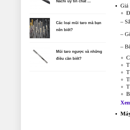
Nachi uy tín chất ...
Giá
Đ
– S
Các loại mũi taro mà bạn
nên biết?
– G
– B
Mũi taro ngược và những
C
điều cần biết?
T
T
T
T
B
Xem 
Máy