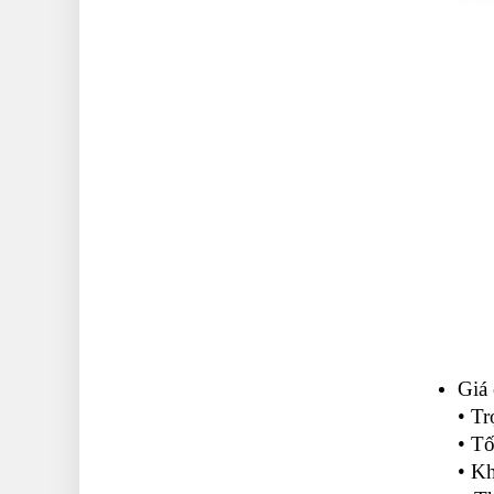
Giá 
• Tr
• Tố
• K