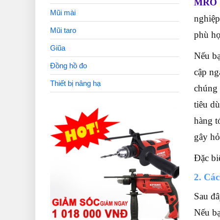
MRO 
Mũi mài
nghiệp
Mũi taro
phù hợ
Giũa
Nếu b
Đồng hồ đo
cập ng
Thiết bị nâng hạ
chúng 
tiêu d
hàng t
gây hỏ
Đặc bi
2. Cá
Sau đâ
Nếu bạ