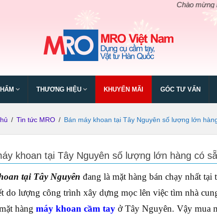
Chào mừng ngày giỗ tổ 
PHẨM
THƯƠNG HIỆU
KHUYẾN MÃI
GÓC TƯ VẤN
chủ
/
Tin tức MRO
/
Bán máy khoan tại Tây Nguyên số lượng lớn hàn
áy khoan tại Tây Nguyên số lượng lớn hàng có s
hoan tại Tây Nguyên
đang là mặt hàng bán chạy nhất tại t
ết do lượng công trình xây dựng mọc lên việc tìm nhà cung 
à mặt hàng
máy khoan cầm tay
ở Tây Nguyên. Vậy mua máy