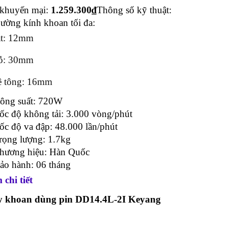
 khuyến mại:
1.259.300₫
Thông số kỹ thuật:
ường kính khoan tối đa:
ắt: 12mm
ỗ: 30mm
ê tông: 16mm
ông suất: 720W
ốc độ không tải: 3.000 vòng/phút
ốc độ va đập: 48.000 lần/phút
rọng lượng: 1.7kg
hương hiệu: Hàn Quốc
ảo hành: 06 tháng
chi tiết
 khoan dùng pin DD14.4L-2I Keyang