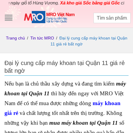
gày giỗ tổ Hùng Vương.
Xả kho giá Sốc bằng giá Gốc
cho các sản
Trang chủ
/
Tin tức MRO
/
Đại lý cung cấp máy khoan tại Quận
11 giá rẻ bất ngờ
Đại lý cung cấp máy khoan tại Quận 11 giá rẻ
bất ngờ
Nếu bạn là chủ thầu xây dựng và đang tìm kiếm
máy
khoan tại Quận 11
thì hãy đến ngay với MRO Việt
Nam để có thể mua được những dòng
máy khoan
giá rẻ
và chất lượng tốt nhất trên thị trường. Không
những vậy khi bạn
mua máy khoan tại Quận 11
số
lượng lớn bạn sẽ nhận được nhiều phần quà hấp dẫn