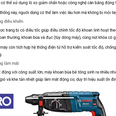
 có thể sử dụng lò xo giảm chấn hoặc công nghệ cân bằng động t
thống này, người dùng có thể làm việc lâu hơn mà không bị mỏi tay
g điều khiển
c trang bị cò điều tốc giúp điều chỉnh tốc độ khoan linh hoạt th
oan thường, khoan búa và đục (tùy dòng máy), cùng nút khóa cò giú
máy còn tích hợp hệ thống điện tử hỗ trợ kiểm soát tốc độ, chốn
.
ng làm mát
 động với công suất lớn, máy khoan búa bê tông sinh ra nhiều nhiệ
gió và khe tản nhiệt giúp làm mát động cơ, duy trì hiệu suất ổn định