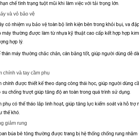
hạn chế tình trạng tuột mũi khi làm việc với tải trọng lớn.
áy và vỏ bảo vệ
y có nhiệm vụ bảo vệ toàn bộ linh kiện bên trong khỏi bụi, va đập
Vỏ máy thường được làm từ nhựa kỹ thuật cao cấp kết hợp hợp ki
ượng hợp lý.
ế thân máy thường chắc chắn, cân bằng tốt, giúp người dùng dễ d
 chính và tay cầm phụ
 chính được thiết kế theo dạng công thái học, giúp người dùng c
 su chống trượt giúp tăng độ an toàn trong quá trình sử dụng.
 phụ có thể tháo lắp linh hoạt, giúp tăng lực kiểm soát và hỗ trợ
ư thế khó.
ng giảm rung
an búa bê tông thường được trang bị hệ thống chống rung nhằm g