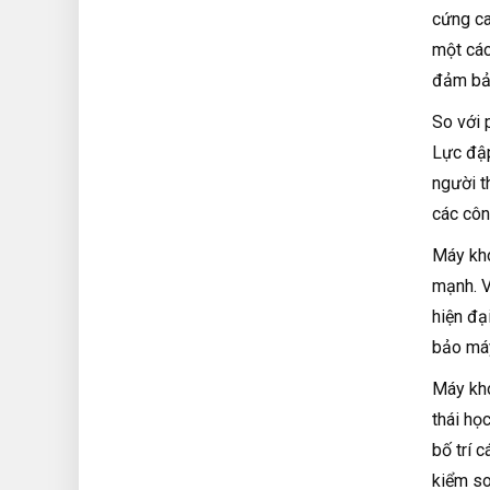
cứng ca
một các
đảm bảo
So với 
Lực đập
người t
các công
Máy kho
mạnh. V
hiện đạ
bảo máy
Máy kho
thái họ
bố trí 
kiểm so