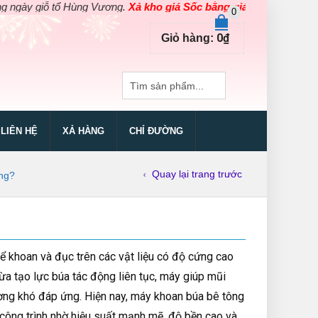
 tổ Hùng Vương.
Xả kho giá Sốc bằng giá Gốc
cho các sản phẩm dụ
0
0
₫
Giỏ hàng:
LIÊN HỆ
XẢ HÀNG
CHỈ ĐƯỜNG
Quay lại trang trước
ợng?
để khoan và đục trên các vật liệu có độ cứng cao
a tạo lực búa tác động liên tục, máy giúp mũi
ng khó đáp ứng. Hiện nay, máy khoan búa bê tông
 công trình nhờ hiệu suất mạnh mẽ, độ bền cao và