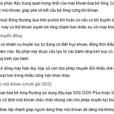
bộ phận đặc trưng quan trọng nhất của máy khoan búa bê tông. C
c mũi khoan, giúp phá vỡ kết cấu bê tông cứng khi khoan.
hoạt động thường dựa trên piston khí hoặc cơ cấu cơ khí truyền lực
 máy có thể khoan xuyên bê tông nhanh hơn nhiều so với máy kho
 truyền động
có nhiệm vụ truyền lực từ động cơ đến trục khoan, đồng thời điều
làm việc. Bộ phận này được cấu tạo từ các bánh răng kim loại có
á trình vận hành.
ố dòng máy hiện đại, hộp số còn cho phép chuyển đổi nhiều chế đ
 hoạt hơn trong nhiều công việc khác nhau.
p mũi khoan (chuôi gài SDS)
an búa bê tông thường sử dụng đầu kẹp SDS (SDS-Plus hoặc SDS
p cố định mũi khoan chắc chắn nhưng vẫn cho phép truyền lực bú
tháo lắp nhanh giúp người dùng thay mũi khoan dễ dàng mà không