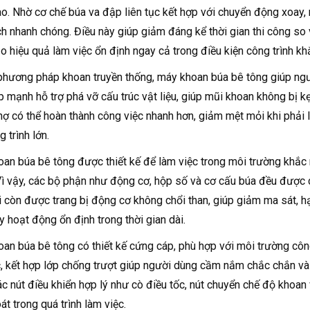
o. Nhờ cơ chế búa va đập liên tục kết hợp với chuyển động xoay,
h nhanh chóng. Điều này giúp giảm đáng kể thời gian thi công so 
 hiệu quả làm việc ổn định ngay cả trong điều kiện công trình khắ
phương pháp khoan truyền thống, máy khoan búa bê tông giúp người
 mạnh hỗ trợ phá vỡ cấu trúc vật liệu, giúp mũi khoan không bị k
hợ có thể hoàn thành công việc nhanh hơn, giảm mệt mỏi khi phải làm
 trình lớn.
an búa bê tông được thiết kế để làm việc trong môi trường khắc 
ì vậy, các bộ phận như động cơ, hộp số và cơ cấu búa đều được c
i còn được trang bị động cơ không chổi than, giúp giảm ma sát, hạ
 hoạt động ổn định trong thời gian dài.
an búa bê tông có thiết kế cứng cáp, phù hợp với môi trường cô
c, kết hợp lớp chống trượt giúp người dùng cầm nắm chắc chắn và 
các nút điều khiển hợp lý như cò điều tốc, nút chuyển chế độ khoa
át trong quá trình làm việc.