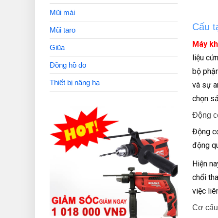
Mũi mài
Cấu t
Mũi taro
Máy k
Giũa
liệu cứ
Đồng hồ đo
bộ phận
Thiết bị nâng hạ
và sự a
chọn sả
Động c
Động cơ
động qu
Hiện na
chổi th
việc liê
Cơ cấu 