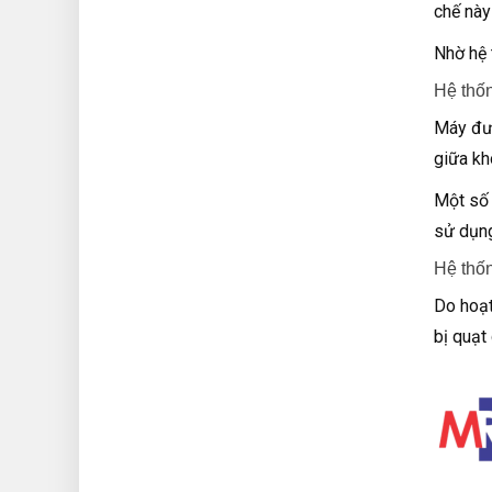
chế này
Nhờ hệ 
Hệ thốn
Máy đượ
giữa kh
Một số 
sử dụng
Hệ thố
Do hoạt
bị quạt 