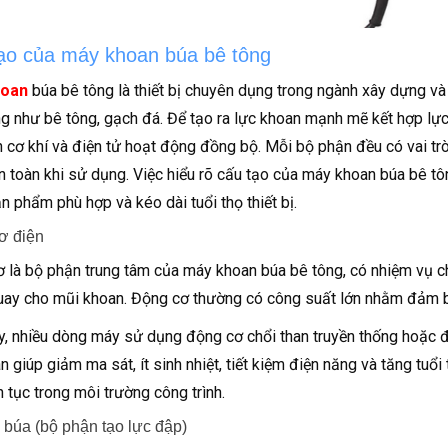
ạo của máy khoan búa bê tông
hoan
búa bê tông là thiết bị chuyên dụng trong ngành xây dựng và 
ng như bê tông, gạch đá. Để tạo ra lực khoan mạnh mẽ kết hợp lực
 cơ khí và điện tử hoạt động đồng bộ. Mỗi bộ phận đều có vai tr
n toàn khi sử dụng. Việc hiểu rõ cấu tạo của máy khoan búa bê t
n phẩm phù hợp và kéo dài tuổi thọ thiết bị.
ơ điện
 là bộ phận trung tâm của máy khoan búa bê tông, có nhiệm vụ c
ay cho mũi khoan. Động cơ thường có công suất lớn nhằm đảm bả
y, nhiều dòng máy sử dụng động cơ chổi than truyền thống hoặc 
an giúp giảm ma sát, ít sinh nhiệt, tiết kiệm điện năng và tăng tuổ
n tục trong môi trường công trình.
búa (bộ phận tạo lực đập)