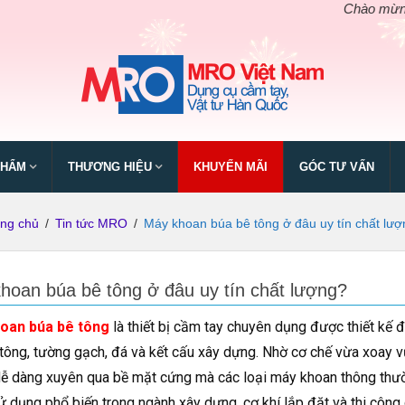
Chào mừng ngày giỗ
PHẨM
THƯƠNG HIỆU
KHUYẾN MÃI
GÓC TƯ VẤN
ang chủ
/
Tin tức MRO
/
Máy khoan búa bê tông ở đâu uy tín chất lư
hoan búa bê tông ở đâu uy tín chất lượng?
oan búa bê tông
là thiết bị cầm tay chuyên dụng được thiết kế 
tông, tường gạch, đá và kết cấu xây dựng. Nhờ cơ chế vừa xoay vừ
ễ dàng xuyên qua bề mặt cứng mà các loại máy khoan thông thườ
 dụng phổ biến trong ngành xây dựng, cơ khí lắp đặt và thi công