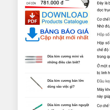
Đây là 
dọc trụ
Cơ chế 
Nhờ đó,
Hộp số
Hộp số 
chế độ 
trong qu
Dũa kim cương mini và
những điều cần biết?
Ở một s
bị linh
Dũa kim cương bản lớn
Đầu kẹ
dùng vào việc gì?
Máy kho
này giú
Dũa kim cương bán nguyệt
Cơ chế 