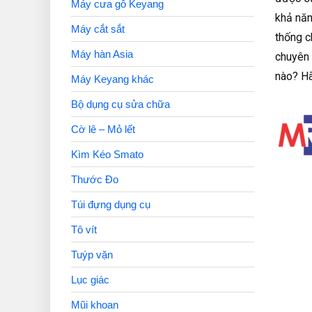
Máy cưa gỗ Keyang
khả năn
Máy cắt sắt
thống c
Máy hàn Asia
chuyên 
nào? Hã
Máy Keyang khác
Bộ dụng cụ sửa chữa
Cờ lê – Mỏ lết
Kìm Kéo Smato
Thước Đo
Túi đựng dụng cụ
Tô vít
Tuýp vặn
Lục giác
Mũi khoan