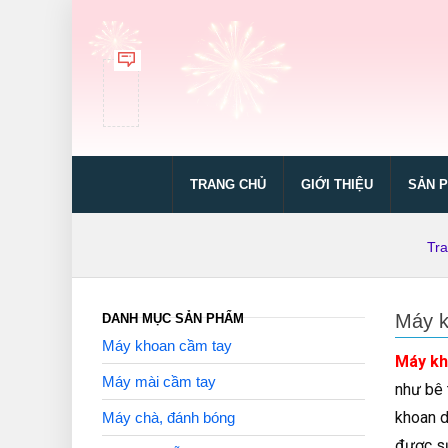
TRANG CHỦ
GIỚI THIỆU
SẢN 
Tr
Máy k
DANH MỤC SẢN PHẨM
Máy khoan cầm tay
Máy kh
Máy mài cầm tay
như bê 
khoan d
Máy chà, đánh bóng
được sử