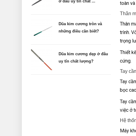
ở đâu uy tín chất ...
toàn và 
Thân m
Thân má
Dũa kim cương tròn và
những điều cần biết?
trình. 
trọng l
Thiết k
Dũa kim cương dẹp ở đâu
cứng.
uy tín chất lượng?
Tay cầm
Tay cầm
bọc cao
Tay cầm
việc ở t
Hệ thố
Máy kho