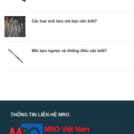
Các loại mũi taro mà bạn nên biết?
Mũi taro ngược và những điều cần biết?
THÔNG TIN LIÊN HỆ MRO