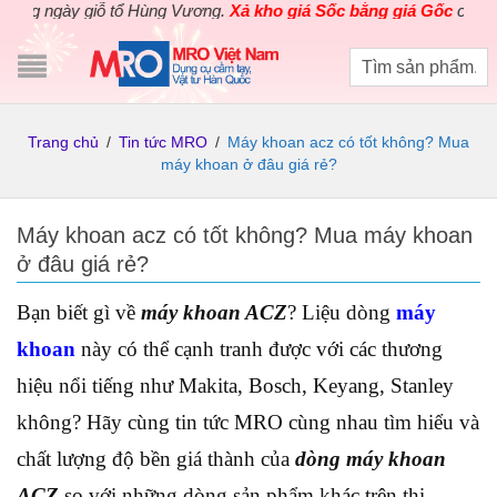
gày giỗ tổ Hùng Vương.
Xả kho giá Sốc bằng giá Gốc
cho các sản 
Trang chủ
/
Tin tức MRO
/
Máy khoan acz có tốt không? Mua
máy khoan ở đâu giá rẻ?
Máy khoan acz có tốt không? Mua máy khoan
ở đâu giá rẻ?
Bạn biết gì về
máy khoan ACZ
? Liệu dòng
máy
khoan
này có thể cạnh tranh được với các thương
hiệu nổi tiếng như Makita, Bosch, Keyang, Stanley
không? Hãy cùng tin tức MRO cùng nhau tìm hiểu và
chất lượng độ bền giá thành của
dòng máy khoan
ACZ
so với những dòng sản phẩm khác trên thị