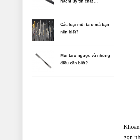
Nachi uy tín chất ...
Các loại mũi taro mà bạn
nên biết?
Mũi taro ngược và những
điều cần biết?
Khoan 
gọn nh