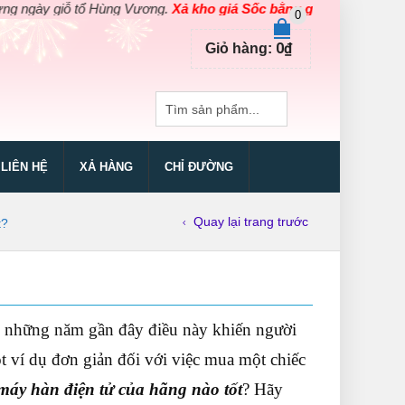
 tổ Hùng Vương.
Xả kho giá Sốc bằng giá Gốc
cho các sản phẩm d
0
0
₫
Giỏ hàng:
LIÊN HỆ
XẢ HÀNG
CHỈ ĐƯỜNG
Quay lại trang trước
t?
ng những năm gần đây điều này khiến người
 ví dụ đơn giản đối với việc mua một chiếc
máy hàn điện tử của hãng nào tốt
? Hãy