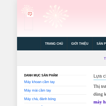
TRANG CHỦ
GIỚI THIỆU
SẢN 
T
Lựa c
DANH MỤC SẢN PHẨM
Máy khoan cầm tay
Thị tr
Máy mài cầm tay
dùng k
Máy chà, đánh bóng
máy h