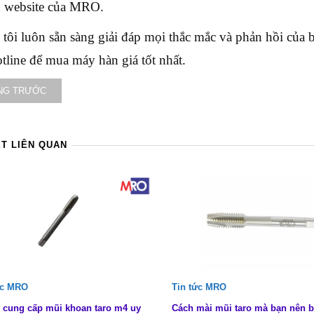
ên website của MRO.
tôi luôn sẵn sàng giải đáp mọi thắc mắc và phản hồi của 
tline để mua máy hàn giá tốt nhất.
NG TRƯỚC
ẾT LIÊN QUAN
ức MRO
Tin tức MRO
 cung cấp mũi khoan taro m4 uy
Cách mài mũi taro mà bạn nên b