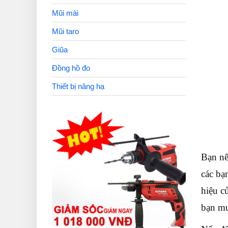
Mũi mài
Mũi taro
Giũa
Đồng hồ đo
Thiết bị nâng hạ
Bạn nê
các bạ
hiệu c
bạn mu