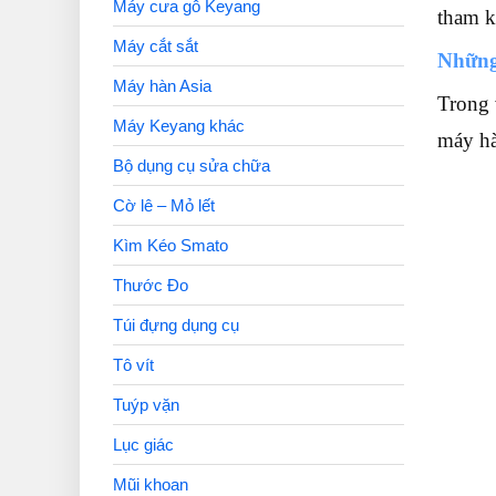
Máy cưa gỗ Keyang
tham k
Máy cắt sắt
Những 
Máy hàn Asia
Trong 
Máy Keyang khác
máy hà
Bộ dụng cụ sửa chữa
Cờ lê – Mỏ lết
Kìm Kéo Smato
Thước Đo
Túi đựng dụng cụ
Tô vít
Tuýp vặn
Lục giác
Mũi khoan