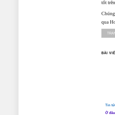
tốt tr
Chúng 
qua Ho
TRA
BÀI VI
Tin t
Ở đâu