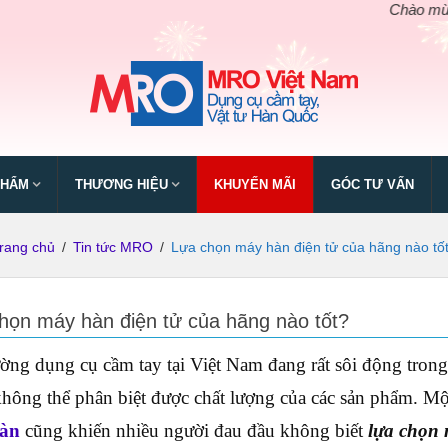
Chào mừng ngày giỗ
PHẨM
THƯƠNG HIỆU
KHUYẾN MÃI
GÓC TƯ VẤN
rang chủ
/
Tin tức MRO
/
Lựa chọn máy hàn điện tử của hãng nào tố
họn máy hàn điện tử của hãng nào tốt?
ường dụng cụ cầm tay tại Việt Nam đang rất sôi động tro
hông thể phân biệt được chất lượng của các sản phẩm. Một
àn
cũng khiến nhiều người đau đầu không biết
lựa chọn 