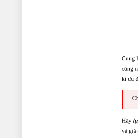
Cũng l
cũng n
kì ưu đ
Ch
Hãy
l
và giá