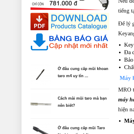
Nếu để
tiếng t
Để lý 
Keyan
Keya
Đa d
Bảo
Chất
Ở đâu cung cấp mũi khoan
taro m4 uy tín ...
Máy h
MRO tự
Cách mài mũi taro mà bạn
máy h
nên biết?
hiện n
Máy
Ở đâu cung cấp mũi Taro