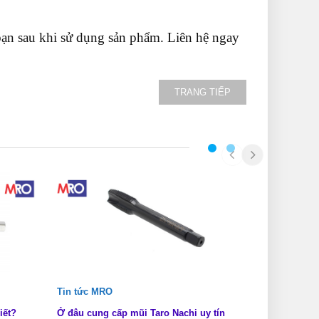
bạn sau khi sử dụng sản phẩm. Liên hệ ngay
TRANG TIẾP
Tin tức MRO
Tin tức MRO
iết?
Ở đâu cung cấp mũi Taro Nachi uy tín
Các loại mũi 