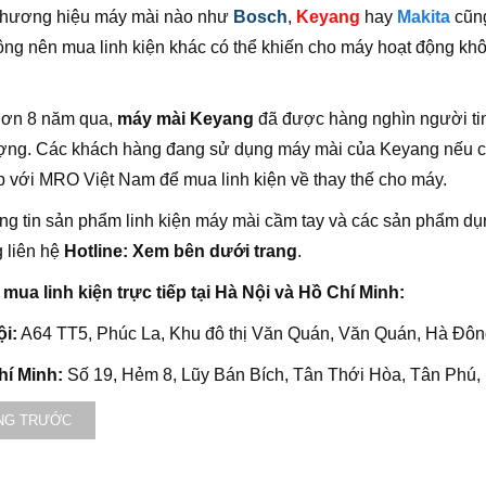
 thương hiệu máy mài nào như
Bosch
,
Keyang
hay
Makita
cũng
ng nên mua linh kiện khác có thể khiến cho máy hoạt động kh
hơn 8 năm qua,
máy mài Keyang
đã được hàng nghìn người tin
ợng. Các khách hàng đang sử dụng máy mài của Keyang nếu có l
ếp với MRO Việt Nam để mua linh kiện về thay thế cho máy.
ng tin sản phẩm linh kiện máy mài cầm tay và các sản phẩm d
g liên hệ
Hotline: Xem bên dưới trang
.
 mua linh kiện trực tiếp tại Hà Nội và Hồ Chí Minh:
i:
A64 TT5, Phúc La, Khu đô thị Văn Quán, Văn Quán, Hà Đôn
hí Minh:
Số 19, Hẻm 8, Lũy Bán Bích, Tân Thới Hòa, Tân Phú,
NG TRƯỚC