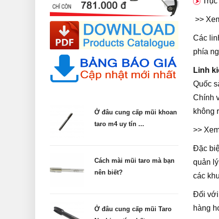
Trục
>> Xem
Các lin
phía ng
Linh k
Quốc sả
Chính v
không r
Ở đâu cung cấp mũi khoan
taro m4 uy tín ...
>> Xem
Đặc biệ
Cách mài mũi taro mà bạn
quản lý
nên biết?
các khu
Đối với
hàng ho
Ở đâu cung cấp mũi Taro