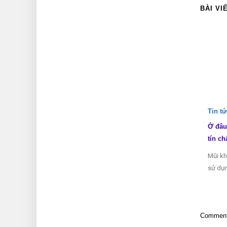
BÀI VI
Tin t
Ở đâu
tín ch
Mũi kh
sử dụn
Comments