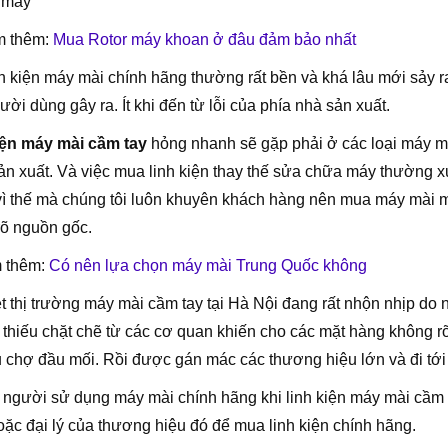
 máy
 thêm:
Mua Rotor máy khoan ở đâu đảm bảo nhất
h kiện máy mài chính hãng thường rất bền và khá lâu mới sảy r
ười dùng gây ra. Ít khi đến từ lỗi của phía nhà sản xuất.
iện máy mài cầm tay
hỏng nhanh sẽ gặp phải ở các loại máy mà
n xuất. Và việc mua linh kiện thay thế sửa chữa máy thường 
ì thế mà chúng tôi luôn khuyên khách hàng nên mua máy mài mớ
õ nguồn gốc.
 thêm:
Có nên lựa chọn máy mài Trung Quốc không
t thị trường máy mài cầm tay tại Hà Nội đang rất nhộn nhịp do
 thiếu chặt chẽ từ các cơ quan khiến cho các mặt hàng không r
 chợ đầu mối. Rồi được gán mác các thương hiệu lớn và đi tới 
 người sử dụng máy mài chính hãng khi linh kiện máy mài cầm t
ặc đại lý của thương hiệu đó để mua linh kiện chính hãng.