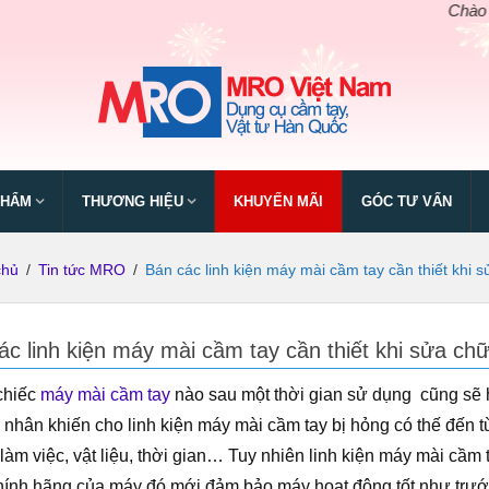
Chào mừng ng
PHẨM
THƯƠNG HIỆU
KHUYẾN MÃI
GÓC TƯ VẤN
chủ
/
Tin tức MRO
/
Bán các linh kiện máy mài cầm tay cần thiết khi 
ác linh kiện máy mài cầm tay cần thiết khi sửa ch
chiếc
máy mài cầm tay
nào sau một thời gian sử dụng cũng sẽ h
nhân khiến cho linh kiện máy mài cầm tay bị hỏng có thế đến 
làm việc, vật liệu, thời gian… Tuy nhiên linh kiện máy mài cầm 
ính hãng của máy đó mới đảm bảo máy hoạt động tốt như trước