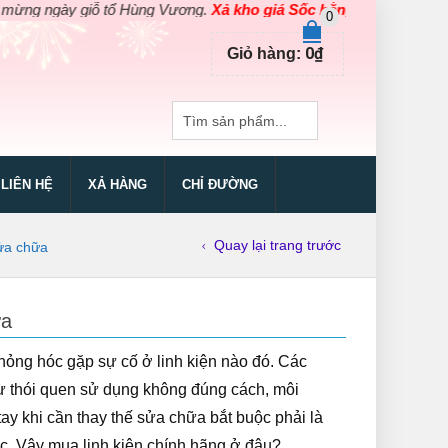
ày giỗ tổ Hùng Vương.
Xả kho giá Sốc bằng giá Gốc
cho các sản 
0
0
₫
Giỏ hàng:
LIÊN HỆ
XẢ HÀNG
CHỈ ĐƯỜNG
Quay lại trang trước
sửa chữa
ữa
ỏng hóc gặp sự cố ở linh kiện nào đó. Các
từ thói quen sử dụng không đúng cách, môi
tay khi cần thay thế sửa chữa bắt buộc phải là
. Vậy mua linh kiện chính hãng ở đâu?