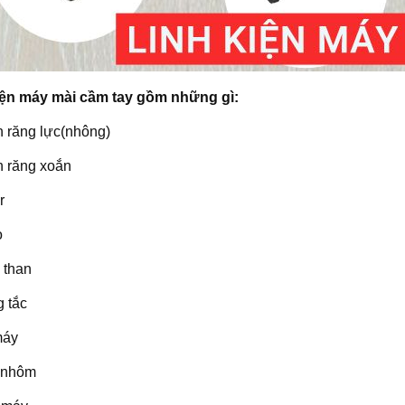
iện máy mài cầm tay gồm những gì:
 răng lực(nhông)
 răng xoắn
r
o
 than
 tắc
máy
 nhôm