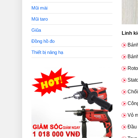
Mũi mài
Mũi taro
Giũa
Linh k
Đồng hồ đo
B
ánh
Thiết bị nâng hạ
Bánh
Roto
Stat
Chổi
Công
Vỏ 
Đầu