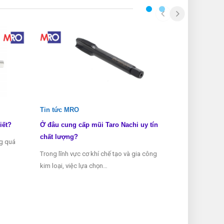
Tin tức MRO
Tin tức MRO
iết?
Ở đâu cung cấp mũi Taro Nachi uy tín
Các loại mũi 
chất lượng?
ng quá
Mũi taro là mộ
Trong lĩnh vực cơ khí chế tạo và gia công
thể thiếu tron
kim loại, việc lựa chọn…