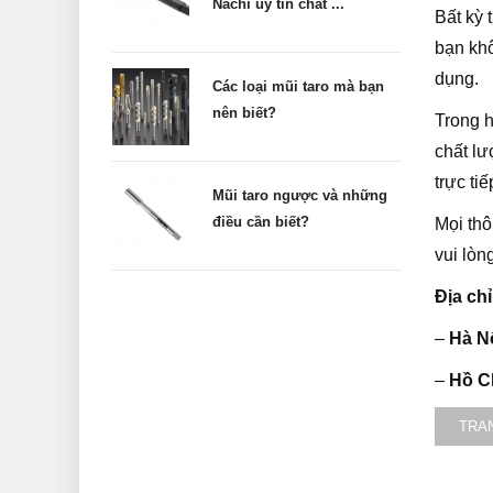
Nachi uy tín chất ...
Bất kỳ
bạn khô
dụng.
Các loại mũi taro mà bạn
nên biết?
Trong 
chất lư
trực ti
Mũi taro ngược và những
điều cần biết?
Mọi thô
vui lòn
Địa chỉ
–
Hà Nộ
–
Hồ C
TRA