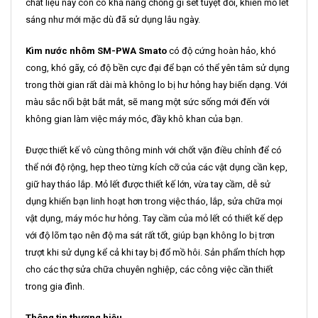
chất liệu này còn có khả năng chống gỉ sét tuyệt đối, khiến mỏ lết
sáng như mới mặc dù đã sử dụng lâu ngày.
Kìm nước nhôm SM-PWA Smato
có độ cứng hoàn hảo, khó
cong, khó gãy, có độ bền cực đại để bạn có thể yên tâm sử dụng
trong thời gian rất dài mà không lo bị hư hỏng hay biến dạng. Với
màu sắc nổi bật bắt mắt, sẽ mang một sức sống mới đến với
không gian làm việc máy móc, đầy khô khan của bạn.
Được thiết kế vô cùng thông minh với chốt vặn điều chỉnh để có
thể nới độ rộng, hẹp theo từng kích cỡ của các vật dụng cần kẹp,
giữ hay tháo lắp. Mỏ lết được thiết kế lớn, vừa tay cầm, dễ sử
dụng khiến bạn linh hoạt hơn trong việc tháo, lắp, sửa chữa mọi
vật dụng, máy móc hư hỏng. Tay cầm của mỏ lết có thiết kế dẹp
với độ lõm tạo nên độ ma sát rất tốt, giúp bạn không lo bị trơn
trượt khi sử dụng kể cả khi tay bị đổ mồ hôi. Sản phẩm thích hợp
cho các thợ sửa chữa chuyên nghiệp, các công việc cần thiết
trong gia đình.
Thông tin thương hiệu