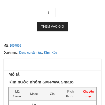
THÊM VÀO GIỎ
Mã:
1097836
Danh mục:
Dụng cụ cầm tay
,
Kìm, Kéo
Mô tả
Kìm nước nhôm SM-PWA Smato
Mã
Kích
Khuyến
Model
Giá
Cretec
thước
mại
SM-