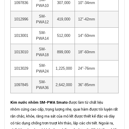
1097836
307,000
10″-34mm
PWA10
SM-
1012996
419,000
12″-42mm
PWA12
SM-
1013001
512,000
14″-50mm
PWA14
SM-
1013010
899,000
18″-60mm
PWA18
SM-
1013029
1,225,000
24″-76mm
PWA24
SM-
1097845
2,642,000
36″-85mm
PWA36
Kìm nước nhôm SM-PWA Smato
được làm từ chất liệu
nhôm cứng cao cấp, trọng lượng nhẹ, quai hàm được tôi luyện rất
rắn chắc, khỏe, răng ma sát của mỏ lết được thiết kế đặc và dày
có tác dụng chống trơn trượt khi tháo, lắp các chi tiết. Ngoài ra,