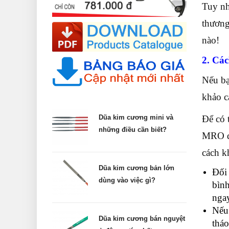
Tuy nh
thương
nào!
2. Cá
Nếu bạ
khảo 
Để có 
Dũa kim cương mini và
những điều cần biết?
MRO để
cách k
Dũa kim cương bản lớn
Đối 
dùng vào việc gì?
bình
ngay
Nếu 
Dũa kim cương bán nguyệt
tháo