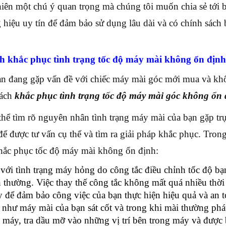
iên một chú ý quan trọng mà chúng tôi muốn chia sẻ tới b
 hiệu uy tín để đảm bảo sử dụng lâu dài và có chính sách b
ch khắc phục tình trạng tốc độ máy mài không ổn đị
n đang gặp vấn đề với chiếc máy mài góc mới mua và khôn
cách
khắc phục tình trạng tốc độ máy mài góc không ổn 
thể tìm rõ nguyên nhân tình trạng máy mài của bạn gặp trục
 được tư vấn cụ thể và tìm ra giải pháp khắc phục. Trong b
hắc phục tốc độ máy mài không ổn định:
với tình trạng máy hỏng do công tắc điều chỉnh tốc độ bạn 
 thường. Việc thay thế công tắc không mất quá nhiều thời
 để đảm bảo công việc của bạn thực hiện hiệu quả và an t
như máy mài của bạn sát cốt và trong khi mài thường phát 
 máy, tra dầu mỡ vào những vị trí bên trong máy và được 