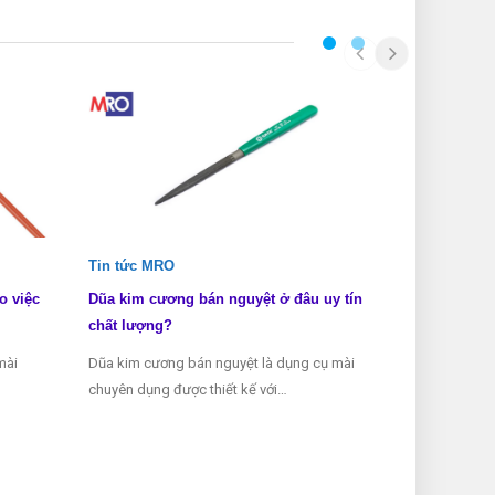
Tin tức MRO
Tin tức MRO
o việc
Dũa kim cương bán nguyệt ở đâu uy tín
Dũa kim cươn
chất lượng?
biết?
mài
Dũa kim cương bán nguyệt là dụng cụ mài
Dũa kim cương 
chuyên dụng được thiết kế với…
dụng được sử 