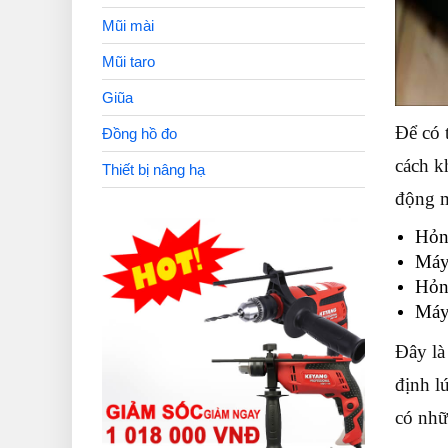
Mũi mài
Mũi taro
Giũa
Để có 
Đồng hồ đo
cách k
Thiết bị nâng hạ
động m
Hỏng
Máy 
Hỏn
Máy 
Đây là
định l
có nhữ