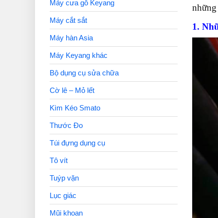
Máy cưa gỗ Keyang
những
Máy cắt sắt
1. Nhữ
Máy hàn Asia
Máy Keyang khác
Bộ dụng cụ sửa chữa
Cờ lê – Mỏ lết
Kìm Kéo Smato
Thước Đo
Túi đựng dụng cụ
Tô vít
Tuýp vặn
Lục giác
Mũi khoan