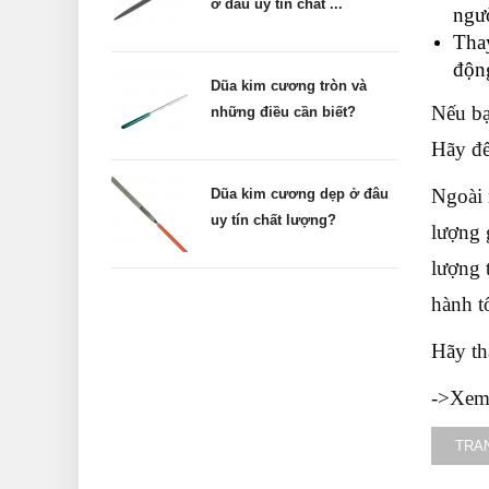
ở đâu uy tín chất ...
ngườ
Thay
độn
Dũa kim cương tròn và
Nếu bạ
những điều cần biết?
Hãy để
Ngoài 
Dũa kim cương dẹp ở đâu
uy tín chất lượng?
lượng 
lượng 
hành t
Hãy th
->Xem
TRA