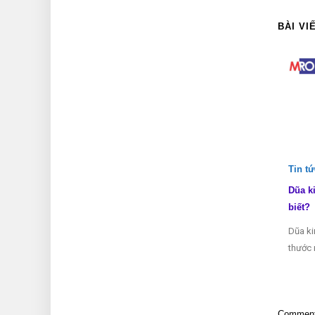
BÀI VI
Tin t
Dũa k
biết?
Dũa ki
thước 
Comments