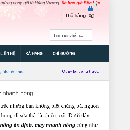
y giỗ tổ Hùng Vương.
Xả kho giá Sốc bằng giá Gốc
cho các sản ph
0
0
₫
Giỏ hàng:
LIÊN HỆ
XẢ HÀNG
CHỈ ĐƯỜNG
Quay lại trang trước
áy nhanh nóng
y nhanh nóng
trặc nhưng bạn không biết chúng bắt nguồn
húng đi sửa thật là phiền toái. Dưới đây
không ổn định, máy nhanh nóng
cũng như