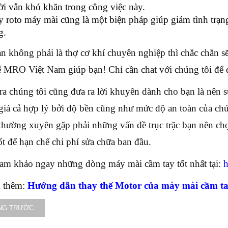
i vẫn khó khăn trong công việc này.
 roto máy mài cũng là một biện pháp giúp giảm tình trạn
g.
n không phải là thợ cơ khí chuyên nghiệp thì chắc chắn sẽ
 MRO Việt Nam giúp bạn! Chỉ cần chat với chúng tôi để đ
ra chúng tôi cũng đưa ra lời khuyên dành cho bạn là nê
giá cả hợp lý bởi độ bền cũng như mức độ an toàn của ch
thường xuyên gặp phải những vấn đề trục trặc bạn nên chọ
ốt để hạn chế chi phí sửa chữa ban đầu.
am khảo ngay những dòng máy mài cầm tay tốt nhất tại:
h
 thêm:
Hướng dẫn thay thế Motor của máy mài cầm t
NG TRƯỚC