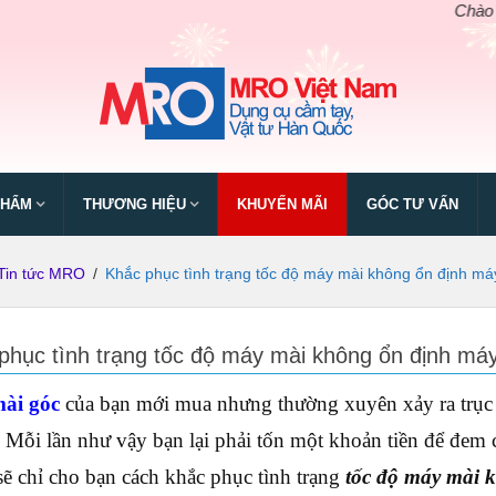
Chào mừng ngà
PHẨM
THƯƠNG HIỆU
KHUYẾN MÃI
GÓC TƯ VẤN
Tin tức MRO
/
Khắc phục tình trạng tốc độ máy mài không ổn định m
phục tình trạng tốc độ máy mài không ổn định má
ài góc
của bạn mới mua nhưng thường xuyên xảy ra trục 
. Mỗi lần như vậy bạn lại phải tốn một khoản tiền để đem c
 chỉ cho bạn cách khắc phục tình trạng
tốc độ máy mài 