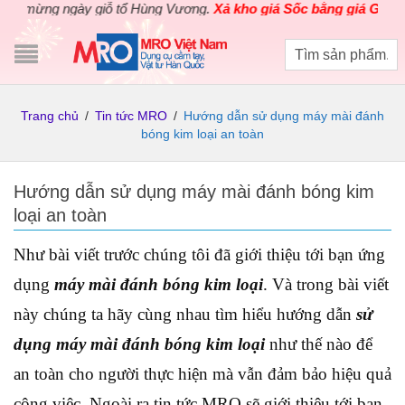
ừng ngày giỗ tổ Hùng Vương.
Xả kho giá Sốc bằng giá Gốc
cho cá
Trang chủ
/
Tin tức MRO
/
Hướng dẫn sử dụng máy mài đánh
bóng kim loại an toàn
Hướng dẫn sử dụng máy mài đánh bóng kim
loại an toàn
Như bài viết trước chúng tôi đã giới thiệu tới bạn ứng
dụng
máy mài đánh bóng kim loại
. Và trong bài viết
này chúng ta hãy cùng nhau tìm hiểu hướng dẫn
sử
dụng máy mài đánh bóng kim loại
như thế nào để
an toàn cho người thực hiện mà vẫn đảm bảo hiệu quả
công việc. Ngoài ra tin tức MRO sẽ giới thiệu tới bạn