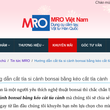
Chào mừng ngày gi
PHẨM
THƯƠNG HIỆU
KHUYẾN MÃI
GÓC TƯ VẤN
 chủ
/
Tin tức MRO
/
Hướng dẫn cắt tỉa si cảnh bonsai bằng kéo cắt t
 dẫn cắt tỉa si cảnh bonsai bằng kéo cắt tỉa cành
n là một người yêu thích nghệ thuật bonsai thì chắc chắn
 cảnh bonsai bằng kéo cắt tỉa cành
mà chúng tôi sẽ chia sẻ
gay từ lần đầu chúng tôi khuyên bạn nên lựa chọn cho 