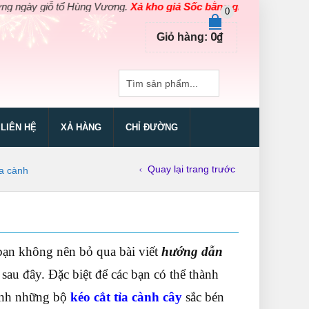
ỗ tổ Hùng Vương.
Xả kho giá Sốc bằng giá Gốc
cho các sản phẩm 
0
0
₫
Giỏ hàng:
LIÊN HỆ
XẢ HÀNG
CHỈ ĐƯỜNG
Quay lại trang trước
ỉa cành
 bạn không nên bỏ qua bài viết
hướng dẫn
 sau đây. Đặc biệt để các bạn có thể thành
mình những bộ
kéo cắt tỉa cành cây
sắc bén