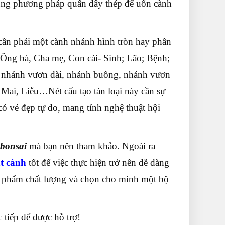
ùng phương pháp quấn dây thép để uốn cành
ần phải một cành nhánh hình tròn hay phân
i (Ông bà, Cha mẹ, Con cái- Sinh; Lão; Bệnh;
ạo nhánh vươn dài, nhánh buông, nhánh vươn
 Mai, Liễu…Nét cấu tạo tán loại này cần sự
có vẻ đẹp tự do, mang tính nghệ thuật hội
 bonsai
mà bạn nên tham khảo. Ngoài ra
t cành
tốt để việc thực hiện trở nên dễ dàng
phẩm chất lượng và chọn cho mình một bộ
c tiếp để được hỗ trợ!