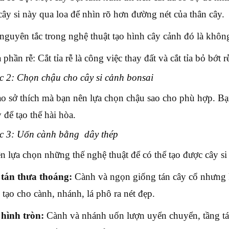
 cây si này qua loa để nhìn rõ hơn đường nét của thân cây.
nguyên tắc trong nghệ thuật tạo hình cây cảnh đó là khôn
a phần rễ: Cắt tỉa rễ là công việc thay đất và cắt tỉa bỏ bớt
 2: Chọn chậu cho cây si cảnh bonsai
o sở thích mà bạn nên lựa chọn chậu sao cho phù hợp. Bạ
 để tạo thế hài hòa.
c 3: Uốn cành bằng dây thép
n lựa chọn những thế nghệ thuật để có thể tạo được cây si
tán thưa thoáng:
Cành và ngọn giống tán cây cổ nhưng k
 tạo cho cành, nhánh, lá phô ra nét đẹp.
hình tròn:
Cành và nhánh uốn lượn uyển chuyển, tầng tán 