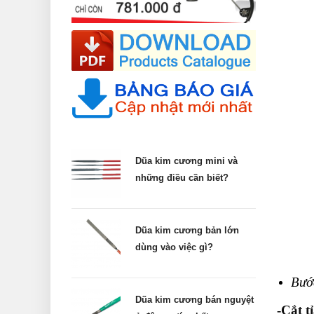
Dũa kim cương mini và
những điều cần biết?
Dũa kim cương bản lớn
dùng vào việc gì?
Bước
Dũa kim cương bán nguyệt
-Cắt t