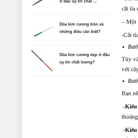
ở đâu uy tín chất ...
cắt tỉa
– Một 
Dũa kim cương tròn và
những điều cần biết?
-Cắt tỉ
Bước
Dũa kim cương dẹp ở đâu
Tùy và
uy tín chất lượng?
với cây
Bướ
Bạn nê
-Kiểu 
thoáng
-Kiểu 