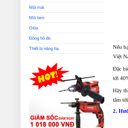
Mũi mài
Mũi taro
Giũa
Đồng hồ đo
Nếu bạ
Thiết bị nâng hạ
Việt N
Đặc bi
tới 40
Hãy th
tâm tớ
2. Hướ