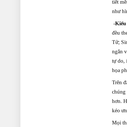
tiết m
như hì
-Kiểu
đều th
Tử; Si
ngắn v
tự do,
họa ph
Trên đ
chúng 
hơn. H
kéo ưn
Mọi th