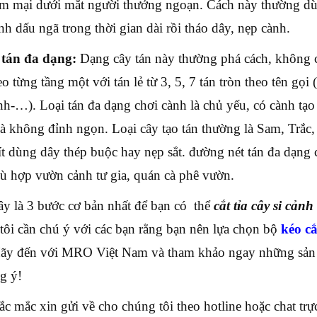
ềm mại dưới mắt người thưởng ngoạn. Cách này thường d
nh dấu ngã trong thời gian dài rồi tháo dây, nẹp cành.
 tán đa dạng:
Dạng cây tán này thường phá cách, không c
eo từng tầng một với tán lẻ từ 3, 5, 7 tán tròn theo tên gọ
nh-…). Loại tán đa dạng chơi cành là chủ yếu, có cành t
à không đỉnh ngọn. Loại cây tạo tán thường là Sam, Trắc,
 ít dùng dây thép buộc hay nẹp sắt. đường nét tán đa dạng 
ù hợp vườn cảnh tư gia, quán cà phê vườn.
ây là 3 bước cơ bản nhất để bạn có thể
cắt tỉa cây si cảnh
tôi cần chú ý với các bạn rằng bạn nên lựa chọn bộ
kéo cắ
ãy đến với MRO Việt Nam và tham khảo ngay những sản 
g ý!
ắc mắc xin gửi về cho chúng tôi theo hotline hoặc chat trự