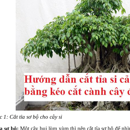
 1: Cắt tỉa sơ bộ cho cây si
ỉa sơ bộ:
Một cây bụi lùm xùm thì nên cắt tỉa sơ bộ để nhì