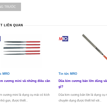
NG TRƯỚC
ẾT LIÊN QUAN
ức MRO
Tin tức MRO
im cương mini và những điều cần
Dũa kim cương bản lớn dùng và
gì?
m cương mini là dụng cụ mài có kích
Dũa kim cương bản lớn là dụng cụ 
nhỏ gọn, được thiết…
chuyên dụng được thiết kế với…