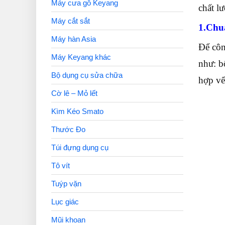
Máy cưa gỗ Keyang
chất l
Máy cắt sắt
1.Chuẩ
Máy hàn Asia
Để côn
Máy Keyang khác
như: b
Bộ dụng cụ sửa chữa
hợp vết
Cờ lê – Mỏ lết
Kìm Kéo Smato
Thước Đo
Túi đựng dụng cụ
Tô vít
Tuýp vặn
Lục giác
Mũi khoan