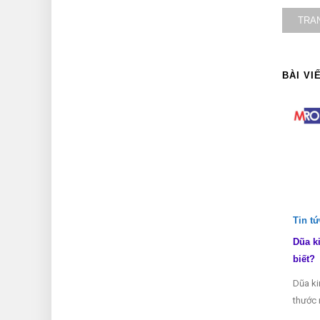
TRA
BÀI VI
Tin t
Dũa k
biết?
Dũa ki
thước 