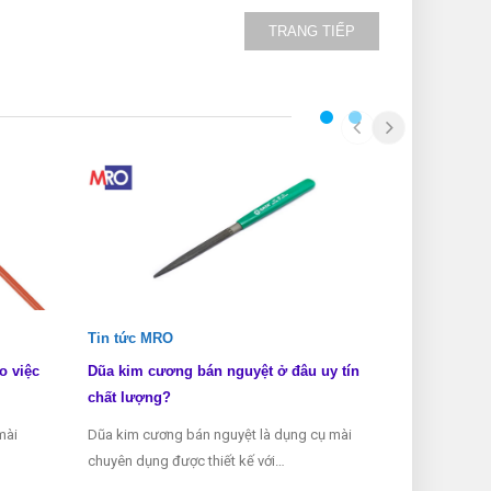
TRANG TIẾP
Tin tức MRO
Tin tức MRO
o việc
Dũa kim cương bán nguyệt ở đâu uy tín
Dũa kim cươn
chất lượng?
biết?
mài
Dũa kim cương bán nguyệt là dụng cụ mài
Dũa kim cương 
chuyên dụng được thiết kế với…
dụng được sử 