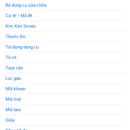
Bộ dụng cụ sửa chữa
Cờ lê – Mỏ lết
Kìm Kéo Smato
Thước Đo
Túi đựng dụng cụ
Tô vít
Tuýp vặn
Lục giác
Mũi khoan
Mũi mài
Mũi taro
Giũa