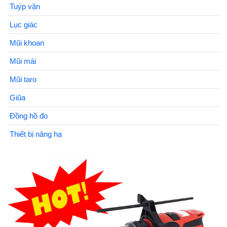
Tuýp vặn
Lục giác
Mũi khoan
Mũi mài
Mũi taro
Giũa
Đồng hồ đo
Thiết bị nâng hạ